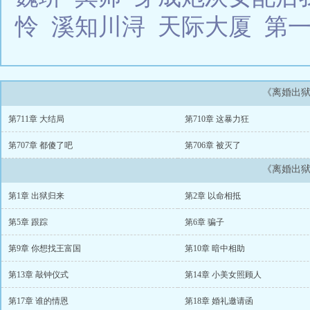
怜
溪知川浔
天际大厦
第
《离婚出
第711章 大结局
第710章 这暴力狂
第707章 都傻了吧
第706章 被灭了
《离婚出
第1章 出狱归来
第2章 以命相抵
第5章 跟踪
第6章 骗子
第9章 你想找王富国
第10章 暗中相助
第13章 敲钟仪式
第14章 小美女照顾人
第17章 谁的情恩
第18章 婚礼邀请函