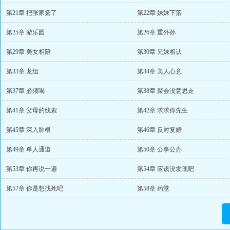
第21章 把张家扬了
第22章 妹妹下落
第25章 游乐园
第26章 重外孙
第29章 美女相陪
第30章 兄妹相认
第33章 龙组
第34章 美人心意
第37章 必须喝
第38章 聚会没意思走
第41章 父母的线索
第42章 求求你先生
第45章 深入肺根
第46章 反对复婚
第49章 单人通道
第50章 公事公办
第53章 你再说一遍
第54章 应该没发现吧
第57章 你是想找死吧
第58章 药堂