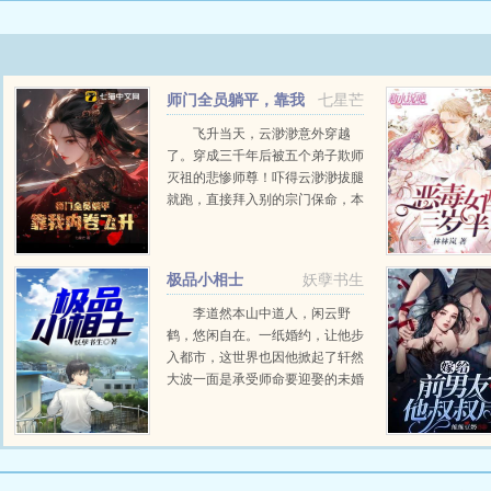
师门全员躺平，靠我
七星芒
内卷飞升
飞升当天，云渺渺意外穿越
了。穿成三千年后被五个弟子欺师
灭祖的悲惨师尊！吓得云渺渺拔腿
就跑，直接拜入别的宗门保命，本
想养精蓄锐，却没想到，她全师门
都是废物！师尊右手残废，剑都拿
不起来！二师兄身中...
极品小相士
妖孽书生
李道然本山中道人，闲云野
鹤，悠闲自在。一纸婚约，让他步
入都市，这世界也因他掀起了轩然
大波一面是承受师命要迎娶的未婚
妻，一面是青梅竹马的女总裁，如
何取舍，李道然不知道。但天师下
山，要护我所爱，镇我国威！...