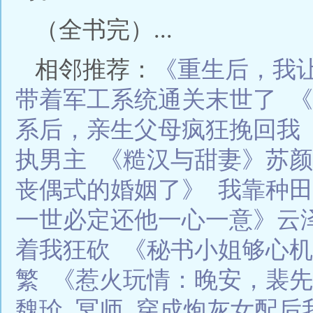
（全书完）...
相邻推荐：
《重生后，我
带着军工系统通关末世了
《
系后，亲生父母疯狂挽回我
执男主
《糙汉与甜妻》苏颜
丧偶式的婚姻了》
我靠种田
一世必定还他一心一意》云
着我狂砍
《秘书小姐够心机
繁
《惹火玩情：晚安，裴先
魏玠
冥师
穿成炮灰女配后