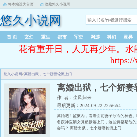
将本站设为首页
收藏悠久小说网
悠久小说网
首 页
玄幻
重生
都市
军史
网游
科幻
灵异
花有重开日，人无再少年。水
https:/
悠久小说网
>
离婚出狱，七个娇妻轮流上门
离婚出狱，七个娇妻
作 者：尘风归来
最后更新：2024-09-22 23:56:54
离婚吧！监狱内，看着面前妻子冰冷的神色。
名媛神医嫡女竟然接连上门，这些竟都是他的
会吗？ 离婚出狱，七个娇妻轮流上门