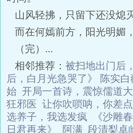
山风轻拂，只留下还没熄
而在何嫣前方，阳光明媚
（完）...
相邻推荐：
被扫地出门后
后，白月光急哭了》 陈实白
始
开局一首诗，震惊儒道大
狂邪医
让你吹唢呐，你差点
选养子，我选发疯
《沙雕春
日君再来》
阿满
段清梨卓