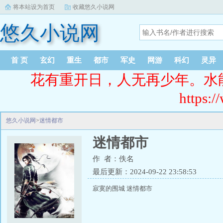
将本站设为首页
收藏悠久小说网
悠久小说网
首 页
玄幻
重生
都市
军史
网游
科幻
灵异
花有重开日，人无再少年。水
https:/
悠久小说网
>
迷情都市
迷情都市
作 者：佚名
最后更新：2024-09-22 23:58:53
寂寞的围城 迷情都市