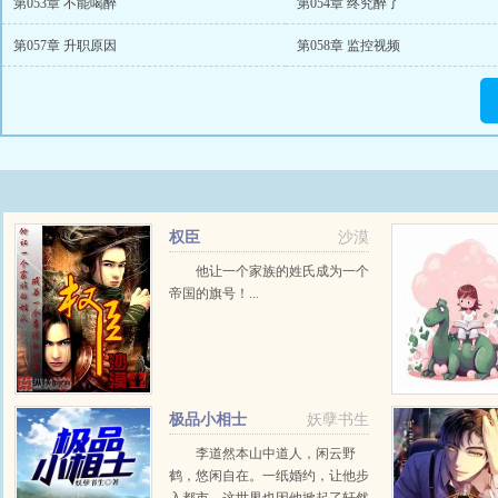
第053章 不能喝醉
第054章 终究醉了
第057章 升职原因
第058章 监控视频
权臣
沙漠
他让一个家族的姓氏成为一个
帝国的旗号！...
极品小相士
妖孽书生
李道然本山中道人，闲云野
鹤，悠闲自在。一纸婚约，让他步