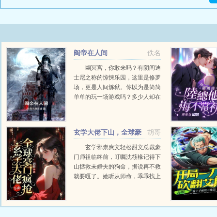
阎帝在人间
佚名
幽冥宫，你敢来吗？有阴间迪
士尼之称的惊悚乐园，这里是修罗
场，更是人间炼狱。你以为是简简
单单的玩一场游戏吗？多少人却在
这里逆转人生。这里也是现世阎王
殿，惩恶扬善，审判一切生灵，主
宰生死轮回。一切还要从一场直播
玄学大佬下山，全球豪
胡哥
说起...
门疯抢
玄学邪祟爽文轻松甜文总裁豪
门师祖临终前，叮嘱沈筱椽记得下
山拯救未婚夫的狗命，据说再不救
就要嘎了。她听从师命，乖乖找上
门，却被人瞧不起。哪里来的乞
丐？碰瓷也不看地方，这里可...