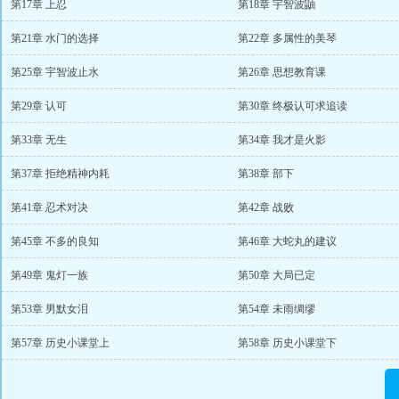
第17章 上忍
第18章 宇智波鼬
第21章 水门的选择
第22章 多属性的美琴
第25章 宇智波止水
第26章 思想教育课
第29章 认可
第30章 终极认可求追读
第33章 无生
第34章 我才是火影
第37章 拒绝精神内耗
第38章 部下
第41章 忍术对决
第42章 战败
第45章 不多的良知
第46章 大蛇丸的建议
第49章 鬼灯一族
第50章 大局已定
第53章 男默女泪
第54章 未雨绸缪
第57章 历史小课堂上
第58章 历史小课堂下