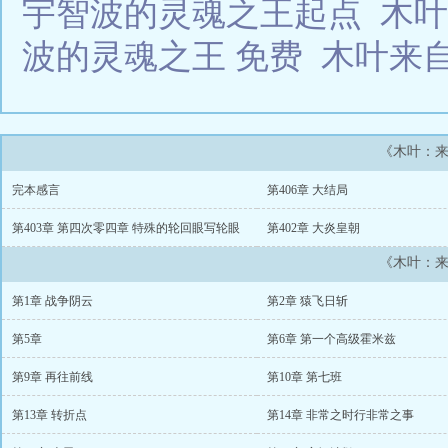
宇智波的灵魂之王起点
木
波的灵魂之王 免费
木叶来
《木叶：
完本感言
第406章 大结局
第403章 第四次零四章 特殊的轮回眼写轮眼
第402章 大炎皇朝
《木叶：
第1章 战争阴云
第2章 猿飞日斩
第5章
第6章 第一个高级霍米兹
第9章 再往前线
第10章 第七班
第13章 转折点
第14章 非常之时行非常之事