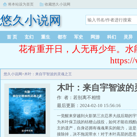
将本站设为首页
收藏悠久小说网
悠久小说网
首 页
玄幻
重生
都市
军史
网游
科幻
灵异
花有重开日，人无再少年。水
https:/
悠久小说网
>
木叶：来自宇智波的灵魂之王
木叶：来自宇智波的
作 者：若别离不相惜
最后更新：2024-02-10 15:56:16
一觉醒来穿越到火影第三次忍界大战后期的宇
为木叶保卫战的桔梗山战役，如何才能在残酷
主的遗产，自身还拥有魂魂果实的能力，这是
接除掉，决不拖泥带水！对于木叶高层的恶意