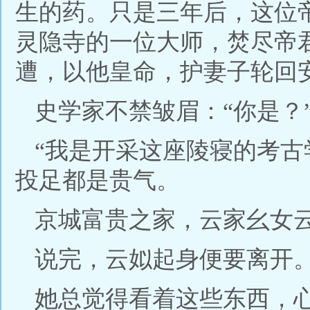
生的药。只是三年后，这位
灵隐寺的一位大师，焚尽帝
遭，以他皇命，护妻子轮回
史学家不禁皱眉：“你是？
“我是开采这座陵寝的考古
投足都是贵气。
京城富贵之家，云家幺女
说完，云姒起身便要离开
她总觉得看着这些东西，