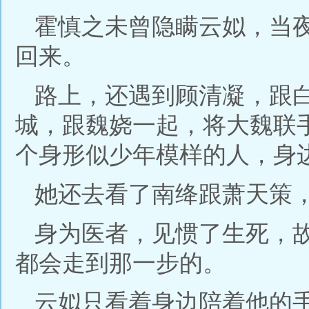
霍慎之未曾隐瞒云姒，当
回来。
路上，还遇到顾清凝，跟
城，跟魏娆一起，将大魏联
个身形似少年模样的人，身
她还去看了南绛跟萧天策
身为医者，见惯了生死，
都会走到那一步的。
云姒只看着身边陪着他的