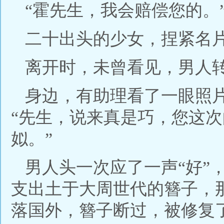
“霍先生，我会赔偿您的。
二十出头的少女，捏紧名
离开时，未曾看见，男人
身边，有助理看了一眼照
“先生，说来真是巧，您这
姒。”
男人头一次应了一声“好”
支出土于大周世代的簪子，那
落国外，簪子断过，被修复