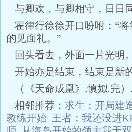
与卿欢，与卿相守，日日
霍律行徐徐开口吩咐：“
的见面礼。”
回头看去，外面一片光明
开始亦是结束，结束是新
（《天命成凰》.慎姒.完）..
相邻推荐：
求生：开局建
教练开始
王者：我还没进K
师
从海岛开始的领主我无双