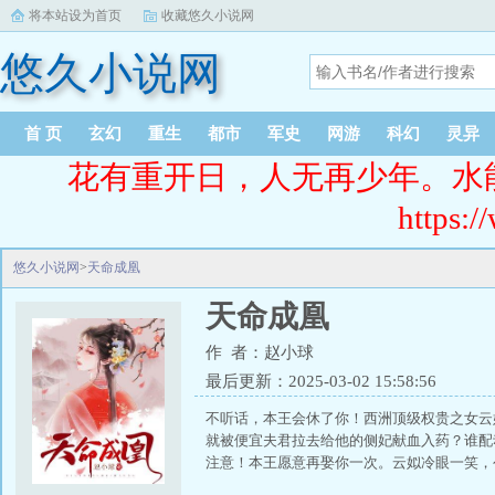
将本站设为首页
收藏悠久小说网
悠久小说网
首 页
玄幻
重生
都市
军史
网游
科幻
灵异
花有重开日，人无再少年。水
https:/
悠久小说网
>
天命成凰
天命成凰
作 者：赵小球
最后更新：2025-03-02 15:58:56
不听话，本王会休了你！西洲顶级权贵之女云
就被便宜夫君拉去给他的侧妃献血入药？谁配
注意！本王愿意再娶你一次。云姒冷眼一笑，