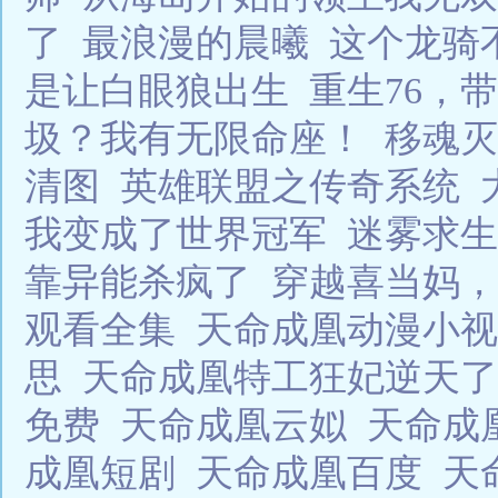
了
最浪漫的晨曦
这个龙骑
是让白眼狼出生
重生76，
圾？我有无限命座！
移魂灭
清图
英雄联盟之传奇系统
我变成了世界冠军
迷雾求生
靠异能杀疯了
穿越喜当妈，
观看全集
天命成凰动漫小
思
天命成凰特工狂妃逆天
免费
天命成凰云姒
天命成
成凰短剧
天命成凰百度
天