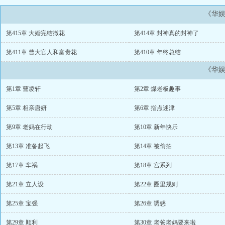
《华
第415章 大婚完结撒花
第414章 封神真的封神了
第411章 曹大官人和富贵花
第410章 年终总结
《华
第1章 曹凌轩
第2章 煤老板趣事
第5章 相亲唐妍
第6章 指点迷津
第9章 老妈在行动
第10章 新年快乐
第13章 准备起飞
第14章 被偷拍
第17章 车祸
第18章 宫系列
第21章 立人设
第22章 圈里规则
第25章 宝强
第26章 诱惑
第29章 顺利
第30章 老爸老妈要来啦