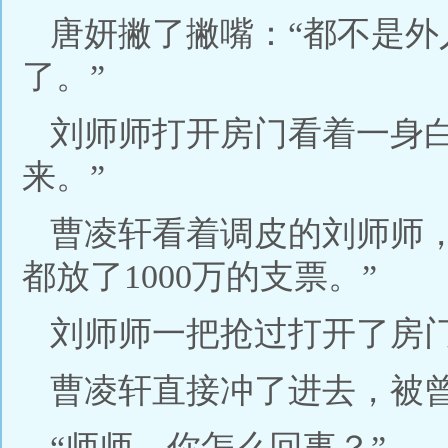
唐妍撇了撇嘴：“都不是
了。”
刘师师打开房门看着一身白
来。”
曹凌轩看着调皮的刘师师，
都放了1000万的支票。”
刘师师一把抢过打开了房
曹凌轩直接冲了进去，被
“师师，你怎么回事？”