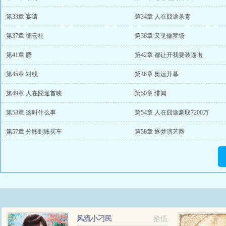
第33章 宴请
第34章 人在囧途杀青
第37章 德云社
第38章 又见修罗场
第41章 腾
第42章 都让开我要装逼啦
第45章 对线
第46章 奥运开幕
第49章 人在囧途首映
第50章 绯闻
第53章 这叫什么事
第54章 人在囧途豪取7200万
第57章 分账到账买车
第58章 逐梦演艺圈
风流小刁民
拾伍