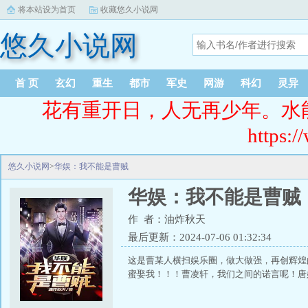
将本站设为首页
收藏悠久小说网
悠久小说网
首 页
玄幻
重生
都市
军史
网游
科幻
灵异
花有重开日，人无再少年。水
https:/
悠久小说网
>
华娱：我不能是曹贼
华娱：我不能是曹贼
作 者：油炸秋天
最后更新：2024-07-06 01:32:34
这是曹某人横扫娱乐圈，做大做强，再创辉煌
蜜娶我！！！曹凌轩，我们之间的诺言呢！唐