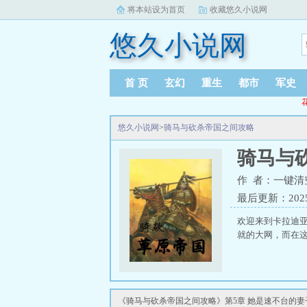
将本站设为首页
收藏悠久小说网
悠久小说网
首 页
玄幻
重生
都市
军史
悠久小说网
>
骑马与砍杀帝国之间攻略
骑马与
作 者：一键清
最后更新：2025-0
欢迎来到卡拉迪
就的大网，而在这
《骑马与砍杀帝国之间攻略》第5章 她是速不台的妻