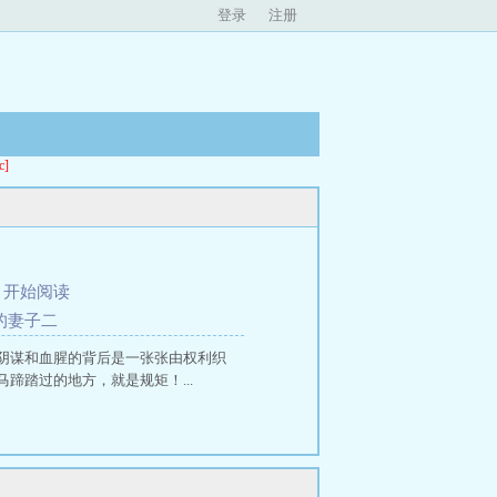
登录
注册
]
、
开始阅读
的妻子二
阴谋和血腥的背后是一张张由权利织
踏过的地方，就是规矩！...