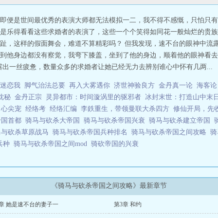
即便是世间最优秀的表演大师都无法模拟一二，我不得不感慨，只怕只有
是乐得看看这些求婚者的表演了，这些一个个笑得如同花一般灿烂的贵族
趾，这样的假面舞会，难道不算精彩吗？ 但我发现，速不台的眼神中流露
到他身边都没有察觉，我弯下膝盖，坐到了他的身边，顺着他的眼神看去
出一丝疲惫，数量众多的求婚者让她已经无力去辨别谁心中怀有几两...
迷恋我
脚气治法总要
再入大雾遇你
济世神验良方
金丹真一论
海客论
枕秘
金丹正宗
灵异都市：时间漩涡里的驱邪者
冰封末世：打造山中末
了心尖宠
经络考
经络汇编
李鉄重生，带领曼联大杀四方
修仙开局，先
帝国首都
骑马与砍杀大帝国
骑马与砍杀帝国兴衰
骑马与砍杀建立帝国
马与砍杀草原战马
骑马与砍杀帝国兵种排名
骑马与砍杀帝国之间攻略
骑
兵种
骑马与砍杀帝国之间mod
骑砍帝国的兴衰
《骑马与砍杀帝国之间攻略》最新章节
4章 她是速不台的妻子一
第3章 和约