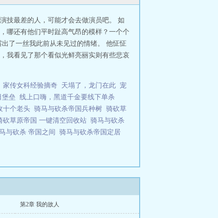
演技最差的人，可能才会去做演员吧。 如
，哪还有他们平时趾高气昂的模样？一个个
出了一丝我此前从未见过的情绪。 他怔怔
，我看见了那个看似光鲜亮丽实则有些悲哀
家传女科经验摘奇
天塌了，龙门在此
宠
日堡垒
线上口嗨，黑道千金要线下单杀
收十个老头
骑马与砍杀帝国兵种树
骑砍草
骑砍草原帝国 一键清空回收站
骑马与砍杀
马与砍杀 帝国之间
骑马与砍杀帝国定居
第2章 我的故人