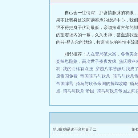
自己会一往情深，那含情脉脉的双眼，
果不让我身处这阿谀奉承的旋涡中心，我倒
恨不得把身子伏到最低，亲吻拉道古尔的脚
的望着场内的一幕，久久出神，甚至连我走
的芬·登吉尔的姑娘，拉道古尔的神情中流露
相邻推荐：
人在警局破大案，各色美女
妾揣崽跑路，高冷世子夜夜发疯
焦氏喉科
我
我的命格有点强
穿越八零替嫁后我成
原帝国免费
帝国骑马与砍杀
骑马与砍杀
帝国阵营
骑马与砍杀帝国的辉煌攻略
骑
点
骑马与砍杀 帝国
骑马与砍杀帝国之间
第5章 她是速不台的妻子二
第