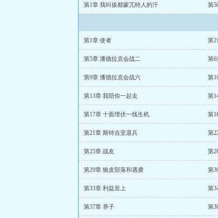
第1章 我叫拔都蒙兀特人的汗
第5
第1章 使者
第2
第5章 潘德拉克会战二
第
第9章 潘德拉克会战六
第1
第13章 我陪你一起去
第1
第17章 十面埋伏一线生机
第1
第21章 斯特吉亚退兵
第2
第25章 战友
第2
第29章 狼皮部落和遇袭
第3
第33章 利益至上
第3
第37章 养子
第3