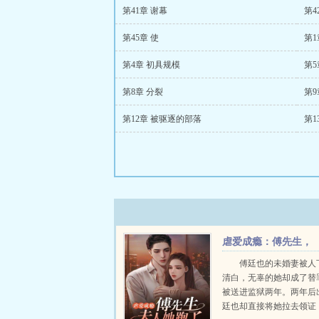
第41章 谢幕
第4
第45章 使
第1
第4章 初具规模
第5
第8章 分裂
第
第12章 被驱逐的部落
第1
虐爱成瘾：傅先生，
夫人她跑了
傅廷也的未婚妻被人
清白，无辜的她却成了替
被送进监狱两年。两年后
廷也却直接将她拉去领证