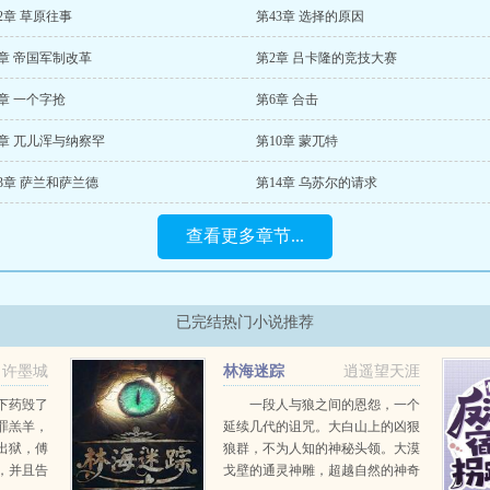
2章 草原往事
第43章 选择的原因
章 帝国军制改革
第2章 吕卡隆的竞技大赛
章 一个字抢
第6章 合击
9章 兀儿浑与纳察罕
第10章 蒙兀特
3章 萨兰和萨兰德
第14章 乌苏尔的请求
查看更多章节...
已完结热门小说推荐
许墨城
林海迷踪
逍遥望天涯
下药毁了
一段人与狼之间的恩怨，一个
罪羔羊，
延续几代的诅咒。大白山上的凶狠
出狱，傅
狼群，不为人知的神秘头领。大漠
，并且告
戈壁的通灵神雕，超越自然的神奇