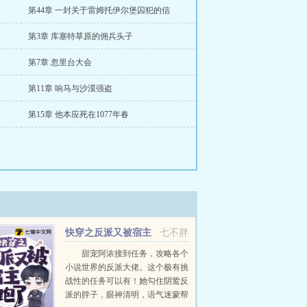
第44章 一封关于雷姆托伊尔堡囚犯的信
第3章 库塞特草原的佣兵头子
第7章 忽里台大会
第11章 响马与沙漠强盗
第15章 他本应死在1077年春
快穿之反派又被宿主
七不胖
拐跑了
甜宠阿浓接到任务，攻略各个
小说世界的反派大佬。这个极有挑
战性的任务可以有！她勾住阴鸷反
派的脖子，眼神清明，语气迷蒙帮