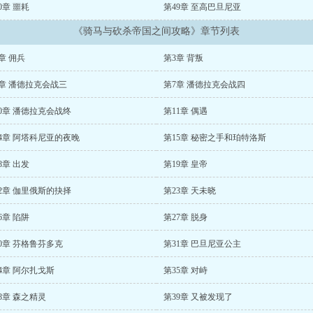
0章 噩耗
第49章 至高巴旦尼亚
《骑马与砍杀帝国之间攻略》章节列表
章 佣兵
第3章 背叛
6章 潘德拉克会战三
第7章 潘德拉克会战四
0章 潘德拉克会战终
第11章 偶遇
4章 阿塔科尼亚的夜晚
第15章 秘密之手和珀特洛斯
8章 出发
第19章 皇帝
2章 伽里俄斯的抉择
第23章 天未晓
6章 陷阱
第27章 脱身
0章 芬格鲁芬多克
第31章 巴旦尼亚公主
4章 阿尔扎戈斯
第35章 对峙
8章 森之精灵
第39章 又被发现了