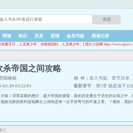
搜索
网游
科幻
灵异
言情
会员书架
阅读记录
花有重开日，人无再少年。水能倒流时，人无再少年。[ 悠久小说网 https://www.ujxsw.cc
砍杀帝国之间攻略
空回收站
动 作：
加入书架
、
章节目录
2-20 03:22:01
最新章节：
第5章 她是速不台
亚大陆！涅雷采斯的愚行，庞大帝国的黄昏，新的历史重生于历史的尘埃之中，
场政治家的权利游戏舞台上却闯进来一位手持弯弓的不速之客。？规矩，我的马蹄
子二