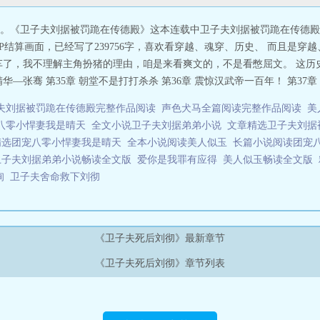
。《卫子夫刘据被罚跪在传德殿》这本连载中卫子夫刘据被罚跪在传德殿
VP结算画面，已经写了239756字，喜欢看穿越、魂穿、历史、 而且是
车了，我不理解主角扮猪的理由，咱是来看爽文的，不是看憋屈文。 这历史
精华—张骞 第35章 朝堂不是打打杀杀 第36章 震惊汉武帝一百年！ 第37章 
夫刘据被罚跪在传德殿完整作品阅读
声色犬马全篇阅读完整作品阅读
美
八零小悍妻我是晴天
全文小说卫子夫刘据弟弟小说
文章精选卫子夫刘据
精选团宠八零小悍妻我是晴天
全本小说阅读美人似玉
长篇小说阅读团宠
卫子夫刘据弟弟小说畅读全文版
爱你是我罪有应得
美人似玉畅读全文版
刘询
卫子夫舍命救下刘彻
《卫子夫死后刘彻》最新章节
《卫子夫死后刘彻》章节列表