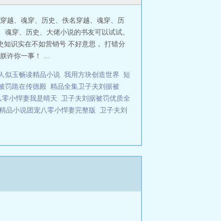
穿越、魂穿、历史、佚名穿越、魂穿、历
穿越、魂穿、历史、大佬小说的书友可以试试。
知识实在不如营销号 不好意思， 打错分
朕许你一事！ ...
人似玉畅读精品小说
我用方块创造世界
短
被罚跪在传德殿
精品全集卫子夫刘据被
八零小悍妻我是晴天
卫子夫刘据被罚优质全
精品小说团宠八零小悍妻完整版
卫子夫刘