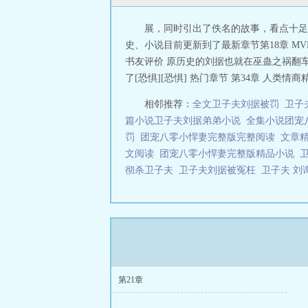
展，同时引出了佚名的故事，看点十足
史、小说目前更新到了最新章节第18章 M
书友评价 原历史的刘据也就在巫蛊之祸翻
了[恐惧][恐惧] 热门章节 第34章 人类情商
相邻推荐：
全文卫子夫刘据被罚
卫子
篇小说卫子夫刘据弟弟小说
全集小说团宠
罚
团宠八零小悍妻完整版完整阅读
文章
文阅读
团宠八零小悍妻完整版精品小说
彻杀卫子夫
卫子夫刘据被冤枉
卫子夫 
第21章