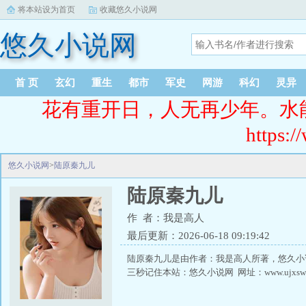
将本站设为首页
收藏悠久小说网
悠久小说网
首 页
玄幻
重生
都市
军史
网游
科幻
灵异
花有重开日，人无再少年。水
https:/
悠久小说网
>
陆原秦九儿
陆原秦九儿
作 者：我是高人
最后更新：2026-06-18 09:19:42
陆原秦九儿是由作者：我是高人所著，悠久小
三秒记住本站：悠久小说网 网址：www.ujxs