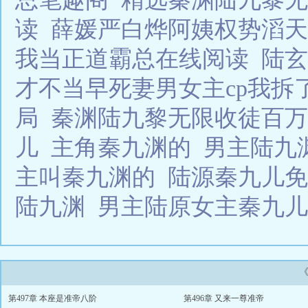
读
薛媛严白烨阿姨权势滔天
我当正道霸总在线阅读
陆玄
才不当早死妻男女主cp我拆
局
秦渊陆九黎无限收徒百万
儿
主角秦九渊的
男主陆九
主叫秦九渊的
陆源秦九儿
陆九渊
男主陆原女主秦九
第497章 本座是准帝八阶
第496章 又来一尊准帝