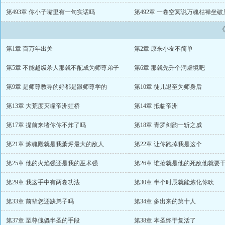
第493章 你小子嘴里有一句实话吗
第492章 一卷空冥说万魂枯禅坐
第1章 百万年出关
第2章 原来小友不简单
第5章 不能越级杀人那就不配成为师尊弟子
第6章 那就先升个洞虚境吧
第9章 是师尊教导的好都是跟师尊学的
第10章 徒儿退至为师身后
第13章 大荒度灭瞳帝洲虹桥
第14章 抵临帝洲
第17章 提前来堵你你不炸了吗
第18章 青罗剑韵一斩之威
第21章 炼魂殿就是我萧烬最大的敌人
第22章 让你跑掉我是这个
第25章 他的火焰强还是我的巫术强
第26章 谁抢就是他的死敌他就要
第29章 我这手中有两卷功法
第30章 半个时辰就能炼化你吹
第33章 前辈您还缺弟子吗
第34章 多出来的第十人
第37章 至尊傀儡半圣的手段
第38章 本圣终于复活了