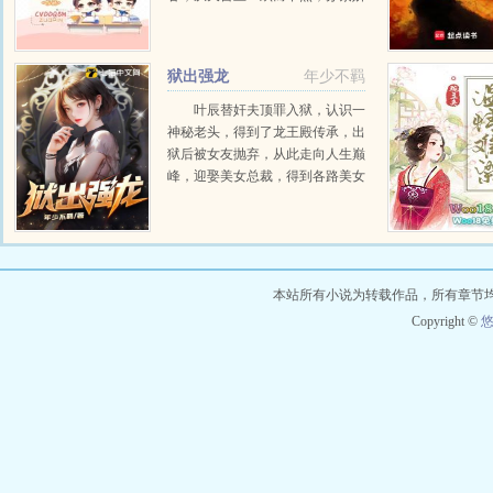
得偿所愿，重生到七年前，一切都
有重新开始的机会，她一定会要伤
害过她的人付出代价。...
狱出强龙
年少不羁
叶辰替奸夫顶罪入狱，认识一
神秘老头，得到了龙王殿传承，出
狱后被女友抛弃，从此走向人生巅
峰，迎娶美女总裁，得到各路美女
青睐...
本站所有小说为转载作品，所有章节
Copyright ©