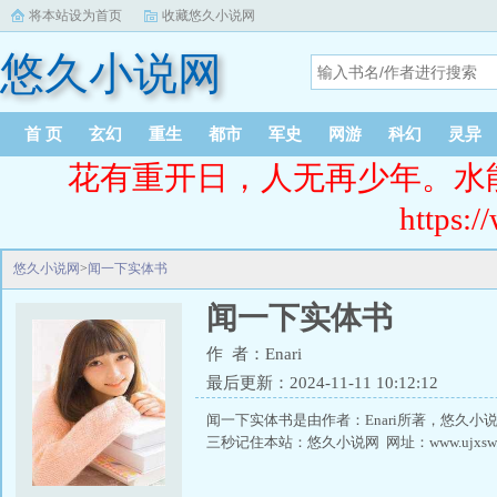
将本站设为首页
收藏悠久小说网
悠久小说网
首 页
玄幻
重生
都市
军史
网游
科幻
灵异
花有重开日，人无再少年。水
https:/
悠久小说网
>
闻一下实体书
闻一下实体书
作 者：Enari
最后更新：2024-11-11 10:12:12
闻一下实体书是由作者：Enari所著，悠久
三秒记住本站：悠久小说网 网址：www.ujxsw