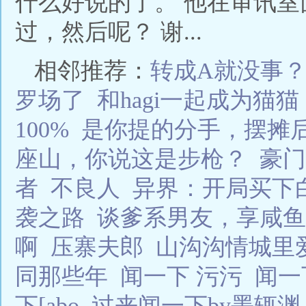
什么好说的了。 他在审讯
过，然后呢？ 谢...
相邻推荐：
转成A就没事
罗场了
和hagi一起成为猫猫
100%
是你提的分手，摆摊
座山，你说这是步枪？
豪门
者
不良人
异界：开局买下
袭之路
谈爹系男友，享咸鱼
啊
压寨夫郎
山沟沟情城里
同那些年
闻一下 污污
闻一
下[abo
过来闻一下by墨辄