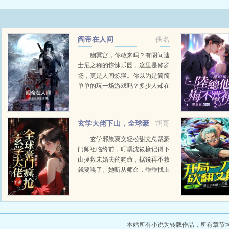
阎帝在人间
佚名
幽冥宫，你敢来吗？有阴间迪
士尼之称的惊悚乐园，这里是修罗
场，更是人间炼狱。你以为是简简
单单的玩一场游戏吗？多少人却在
这里逆转人生。这里也是现世阎王
殿，惩恶扬善，审判一切生灵，主
宰生死轮回。一切还要从一场直播
玄学大佬下山，全球豪
胡哥
说起...
门疯抢
玄学邪祟爽文轻松甜文总裁豪
门师祖临终前，叮嘱沈筱椽记得下
山拯救未婚夫的狗命，据说再不救
就要嘎了。她听从师命，乖乖找上
门，却被人瞧不起。哪里来的乞
丐？碰瓷也不看地方，这里可...
本站所有小说为转载作品，所有章节