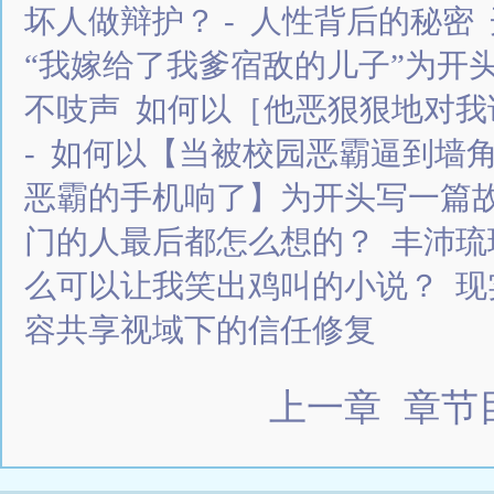
坏人做辩护？ -
人性背后的秘密
“我嫁给了我爹宿敌的儿子”为开
不吱声
如何以［他恶狠狠地对我
-
如何以【当被校园恶霸逼到墙
恶霸的手机响了】为开头写一篇
门的人最后都怎么想的？
丰沛琉
么可以让我笑出鸡叫的小说？
现
容共享视域下的信任修复
上一章
章节