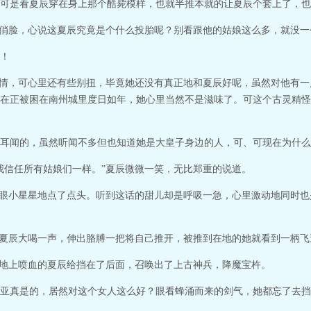
可是看夏辰穿在身上那个酷毙模样，也就半推本就的让夏辰个套上了，也
的俏脸，心说这夏辰究竟是个什么投胎呢？别看跟他的姑娘这么多，就没
！
热情，可心里还有些别扭，毕竟她还没有真正地和夏辰好呢，虽然对他有
在正被困在南州城里度日如年，她心里当然不是滋味了。可这个古灵精怪
耳闻的，虽然听闻不多但也知道她是大皇子身边的人，可、可现在为什么
我信任所有姑娘们一样。”夏辰微微一笑，无比郑重的说道。
满眼小星星地点了点头。听到这话的甜儿却是呼吸一急，心里激动地同时
到夏辰大喝一声，伸出胳膊一把将自己推开，被推到在地的她就看到一柄
和地上喷血的夏辰给挡在了后面，召唤出了上古神兵，降魔宝杵。
亚真是的，居然对这个女人这么好？眼看蜂涌而来的剑气，她都忘了去挡