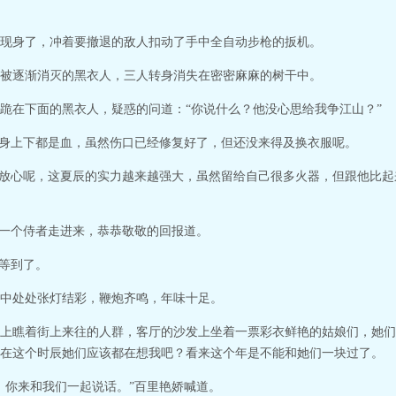
现身了，冲着要撤退的敌人扣动了手中全自动步枪的扳机。
被逐渐消灭的黑衣人，三人转身消失在密密麻麻的树干中。
跪在下面的黑衣人，疑惑的问道：“你说什么？他没心思给我争江山？”
全身上下都是血，虽然伤口已经修复好了，但还没来得及换衣服呢。
能放心呢，这夏辰的实力越来越强大，虽然留给自己很多火器，但跟他比
”一个侍者走进来，恭恭敬敬的回报道。
是等到了。
中处处张灯结彩，鞭炮齐鸣，年味十足。
上瞧着街上来往的人群，客厅的沙发上坐着一票彩衣鲜艳的姑娘们，她们
在这个时辰她们应该都在想我吧？看来这个年是不能和她们一块过了。
，你来和我们一起说话。”百里艳娇喊道。