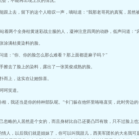
机会，不能再出现上次的情况。”
技能跟上去，留下的这个人暗叹一声，嘀咕道：“我那老哥死的真冤，居然
站着两个全身枯黄迷彩战士服的人，凝神注意四周的动静，低声问道：“床
一张涂满枯黄染料的脸。
的问道：“你、你的脸怎么那么难看？那上面都是麻子吗？”
用手擦去了脸上的染料，露出了一张英俊成熟的脸。
飞扑而上，这实在让她惊喜。
，呵呵笑道。
扮相，我还当是你的特种部队呢。”卡门躲在他怀里咯咯直笑，此时旁边的
自己忽略的人居然是个女的，而且身材比自己还要凸凹有致，只不过脸上
的情人，以后我们就是姐妹了，你可以叫我甜儿，西美军团长的大名我可是