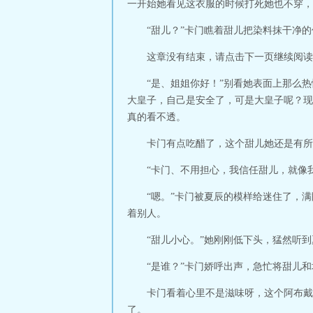
一开始她看见这衣服的时候打死她也不穿，
“甜儿？”卡门瞧着甜儿把染料抹干净
这章没有结束，请点击下一页继续阅读
“是、姐姐你好！”别看她表面上那么
大皇子，自己是安全了，可是大皇子呢？现
真的看不透。
卡门有点吃醋了，这个甜儿她还是有所
“卡门、不用担心，我信任甜儿，就像
“嗯。”卡门被夏辰的模样给迷住了，
着别人。
“甜儿小心。”她刚刚低下头，猛然听
“是谁？”卡门娇呼出声，急忙将甜儿
卡门看着心里不是滋味呀，这个阿布戴
了。