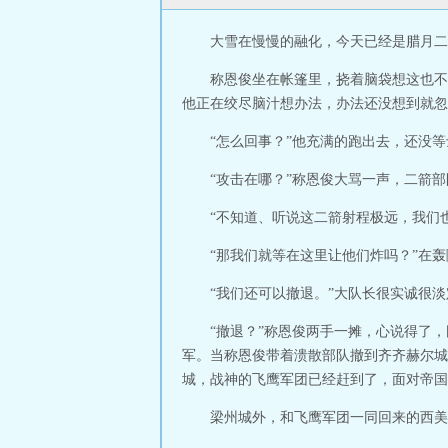
大雪在慢慢的融化，今天已经是腊月二
称恩俊坐在帐篷里，挠着脑袋想这也不
他正在绞尽脑汁想办法，办法还没想到就忽
“怎么回事？”他充满的跑出去，还没
“攻击在哪？”称恩俊大骂一声，二箭
“不知道、听说这二箭射程极远，我们
“那我们就等在这里让他们炸吗？”在
“我们还可以撤退。”大队长很实诚很
“撤退？”称恩俊两手一摊，心说得了
军。当称恩俊带着溃散部队撤到齐齐赫尔城
城，战神的飞鹰军团已经赶到了，面对帝国
梁州城外，和飞鹰军团一同回来的西美