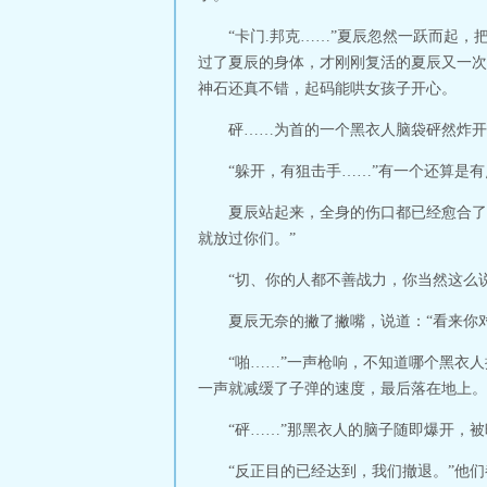
“卡门.邦克……”夏辰忽然一跃而起
过了夏辰的身体，才刚刚复活的夏辰又一次
神石还真不错，起码能哄女孩子开心。
砰……为首的一个黑衣人脑袋砰然炸开
“躲开，有狙击手……”有一个还算是
夏辰站起来，全身的伤口都已经愈合了
就放过你们。”
“切、你的人都不善战力，你当然这么
夏辰无奈的撇了撇嘴，说道：“看来你
“啪……”一声枪响，不知道哪个黑衣
一声就减缓了子弹的速度，最后落在地上。
“砰……”那黑衣人的脑子随即爆开，
“反正目的已经达到，我们撤退。”他