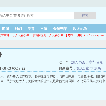
搜索
网游
科幻
灵异
言情
会员书架
阅读记录
花有重开日，人无再少年。水能倒流时，人无再少年。[ 悠久小说网 https://www.ujxsw.cc
身
动 作：
加入书架
、
章节目录
8-03 00:09:22
最新章节：
第328章 大结局
之人，意外卷入七界纷争。他手握逆仙神器，与神仙并肩，与邪魔斗法。他的传
双全，战胜无数敌人，无限复活的能力更是让他无所畏惧。在七界的风云变幻中