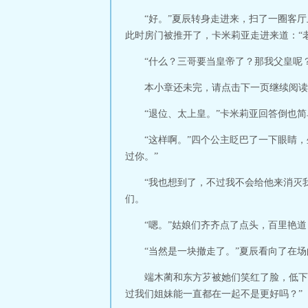
“好。”夏辰转身走进来，扫了一圈客
此时房门被推开了，卡米莉亚走进来道：“
“什么？三哥要当皇帝了？那我父皇呢
本小章还未完，请点击下一页继续阅读
“退位、太上皇。”卡米莉亚回答倒也简
“这样啊。”四个公主眨巴了一下眼睛
过你。”
“我也想到了，不过我不会给他来消灭
们。
“嗯。”姑娘们齐齐点了点头，百里艳道
“当然是一块撤走了。”夏辰看向了在
端木蔺和东方芕被她们笑红了脸，低下
过我们姐妹能一直都在一起不是更好吗？”