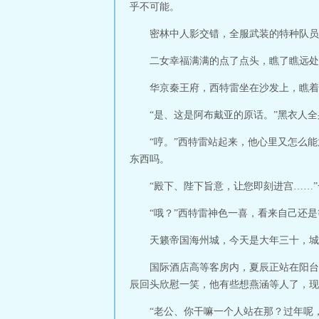
乎不可能。
密林中人影交错，全服武装的特种队员
二女幸福满满的点了点头，瞧了瞧远处
华京秦王府，西特雷坐在沙发上，瞧着
“是、这是阿布戴亚的原话。”黑衣人
“哼。”西特雷站起来，他心里又怎么
东西吗。
“殿下、陛下旨意，让您即刻进宫……
“哦？”西特雷神色一喜，看来自己还
天籁帝国海州城，今天是大年三十，城
国际酒店高等客房内，夏辰正站在阳台
辰回头欣慰一笑，他有些想燕涵等人了，现
“老公、你干嘛一个人站在那？过年呢