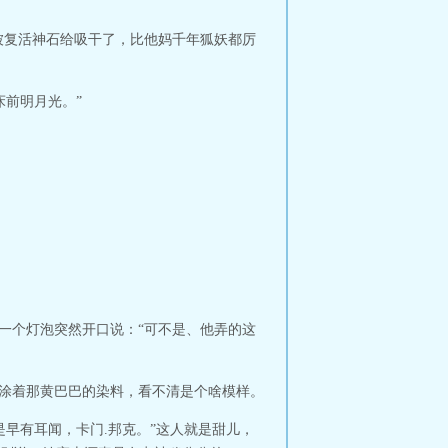
被复活神石给吸干了，比他妈千年狐妖都厉
前明月光。”
一个灯泡突然开口说：“可不是、他弄的这
也涂着那黄巴巴的染料，看不清是个啥模样。
早有耳闻，卡门.邦克。”这人就是甜儿，