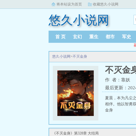
将本站设为首页
收藏悠久小说网
悠久小说网
首 页
玄幻
重生
都市
军史
悠久小说网
>
不灭金身
不灭金
作 者：靠妖
最后更新：2024-0
夏晨，本为凡尘
相伴。他以智勇
金身
《不灭金身》第328章 大结局