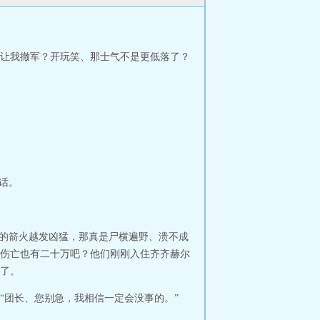
让我撤军？开玩笑、那士气不是更低落了？
话。
队的箭火越发凶猛，那真是尸横遍野、溃不成
伤亡也有二十万吧？他们刚刚入住齐齐赫尔
了。
“团长、您别急，我相信一定会没事的。”