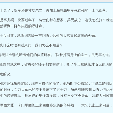
十九了，叛军还是寸功未立，再加上精锐铁甲军死亡殆尽，士气低落。
是事儿啊，快要过年了，将士们都在想家，兵无战心、这仗怎么打？难道
然听到一阵阵尖锐的呼啸声。
等士兵回答，就听到轰隆一声巨响，远处的大营冒起滚滚的火光。
部队什么时候调过来的，我们怎么不知道？
也无法准确判断出他们的位置所在。”队长打着身上的尘土，很无辜的道。
轰隆隆的炮火中，称恩俊的嗓子都要拉伤了，吼了半天那队长才听见他说的
淡定的说。
，刚才还犹豫未定呢，现在不撤也的撤了。他当即下令撤军，可是二箭部
的时候，百万大军已经差不多剩下了五十万，虽然有陆续归队的，但此次
中的精锐部队，称恩俊心里还真没底，只有再次下令撤军，领着人回岭南
军团大帐，卡门军团长正来回度步焦急的等待着，一大队长走上来问道：