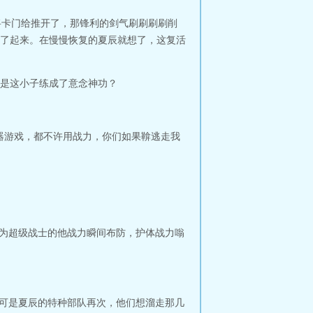
将卡门给推开了，那锋利的剑气刷刷刷刷削
了起来。在慢慢恢复的夏辰就想了，这复活
是这小子练成了意念神功？
器游戏，都不许用战力，你们如果鞥逃走我
身为超级战士的他战力瞬间布防，护体战力嗡
，可是夏辰的特种部队再次，他们想溜走那几