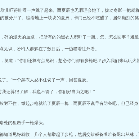
，把甜儿吓得哇呀一声跳了起来。而夏辰也无暇理会她了，拔动身影一把就
的被分尸了。瞧着地上一块块的夏辰，卡门已经不吃醋了，居然痴痴的笑
，砰的漫天的血浆，把所有的的黑衣人都吓了一跳，怎、怎么回事？难道
有点见识，吩咐人群躲在了数目后，一边猫着往外看。
，笑道：“你们还算有点见识，想必你们都有步枪吧？步入我们来玩玩火
说了。”一个黑衣人忍不住切了一声，回答夏辰。
对我还算很了解，我也不管了，你们好自为之吧！”
人按耐不住，举起步枪就给了夏辰一枪，而夏辰不说早有防备吧，但已经
被暗处的狙击手一枪爆头。
们都知道见好就收，几个人都举起了步枪，然后交错戒备着准备退出丛林