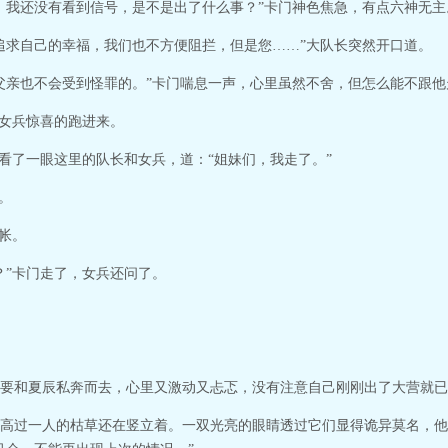
，我还没有看到信号，是不是出了什么事？”卡门神色焦急，有点六神无主
追求自己的幸福，我们也不方便阻拦，但是您……”大队长突然开口道。
父亲也不会受到怪罪的。”卡门喘息一声，心里虽然不舍，但怎么能不跟他
个女兵惊喜的跑进来。
袱看了一眼这里的队长和女兵，道：“姐妹们，我走了。”
。
帐。
？”卡门走了，女兵还问了。
要和夏辰私奔而去，心里又激动又忐忑，没有注意自己刚刚出了大营就已
高过一人的枯草还在竖立着。一双光亮的眼睛透过它们显得诡异莫名，他