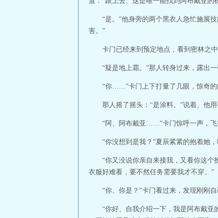
道：“跟上去、这是唯一能找到阿布戴亚的
“是。”他身旁的两个黑衣人急忙施展
害。”
卡门已经来到预定地点，看到密林之中
“疑是地上霜。”那人转身过来，露出
“你……”卡门上下打量了几眼，惊奇
那人摇了摇头：“是涂料。”说着、他
“阿、阿布戴亚……”卡门惊呼一声，
“你没想到是我？”夏辰紧紧的抱着她
“你又没说你亲自来接我，又看你这个
衣服好难看，要不然任务需要我才不穿。”
“你、你是？”卡门看过来，发现刚刚
“你好、自我介绍一下，我是阿布戴亚