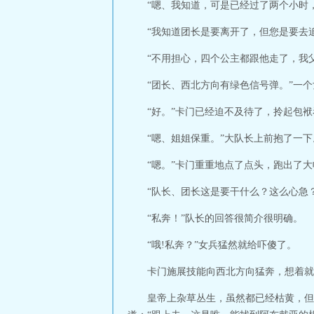
“嗯、我知道，可是已经过了两个小时
“我知道团长是要离开了，但您是要去
“不用担心，四个公主都跟他走了，我
“团长、西北方向有绿色信号弹。”一
“好。”卡门已经迫不及待了，拎起包
“嗯、姐姐保重。”大队长上前抱了一下
“嗯。”卡门重重地点了点头，跑出了大
“队长、团长这是要干什么？这么心急
“私奔！”队长的回答很简介很明确。
“哦!私奔？”女兵猛然就给吓傻了。
卡门施展技能向西北方向猛奔，想着就
皇帝上杂草丛生，虽然都已经枯黄，但