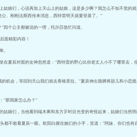
厅上姑娘们，心说再加上天山上的姑娘，这是多少啊？我怎么不知不觉的
老公、刚刚法斯西传来消息，西特雷明天就要登基了。”
？”四个公主都被说的一愣，托尔莎急忙问道。
后面精彩内容！
单。
，坐在夏辰对面的女神忽然道：“西特雷的野心比你老丈人小不了哪里去，
我的机会，等回到天山我们就去香格里拉。”夏辰伸出胳膊将甜儿和小恋
：“那我家怎么办？”
场的姑娘们，当他看到端木蔺和东方芕时目光变的奇怪起来，姑娘们当然
头都不敢看夏辰一眼。欧阳白握住她们的小手，笑道：“阿妹、你们也有