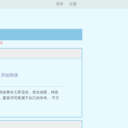
登录
注册
]
、
开始阅读
奇故事在七界流传，美女倾慕，神器
，夏晨书写着属于自己的传奇。 不灭