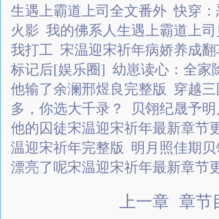
生遇上霸道上司全文番外
快穿：
火影
我的佛系人生遇上霸道上司
我打工
宋温迎宋祈年病娇养成翻
标记后[娱乐圈]
幼崽读心：全家
他输了余澜邢煜良完整版
穿越三
多，你选大千录？
贝翎纪晟予明
他的囚徒宋温迎宋祈年最新章节
温迎宋祈年完整版
明月照佳期贝
漂亮了呢宋温迎宋祈年最新章节
上一章
章节