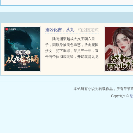
逢凶化吉，从九
柏拉图定式
龙夺嫡开始
陆鸣渊穿越成大炎王朝六皇
子，因原身被美色蛊惑，放走魔国
妖女，犯下重罪，禁足三十年，宣
告与帝位彻底无缘，开局就是九龙
夺嫡地狱副本。他却意外得到一块
神秘的六爻龟甲，可以看到种种卦
象，逢凶化吉，并且能得到各种命
格加持。上爻吉卦，守宫为福...
本站所有小说为转载作品，所有章节
Copyright ©