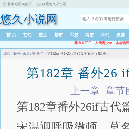
将本站设为首页
收藏悠久小说网
悠久小说网
首 页
玄幻
重生
都市
军史
网游
科幻
灵异
花有重开日，人无再少年。水能倒流时，人无再
悠久小说网
>
宋温迎宋祈年
> 第182章 番外26 if古代篇全文完（第1页）
第182章 番外26
上一章
章节
第182章番外26if古
宋温迎呼吸微顿，莫