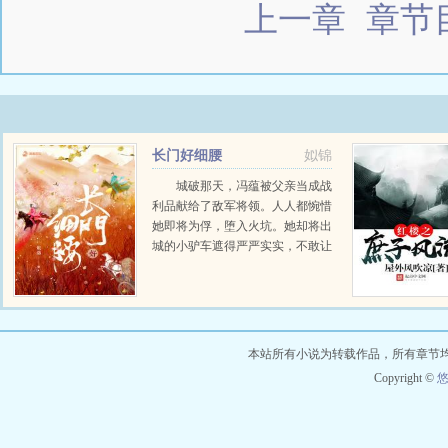
上一章
章节
长门好细腰
姒锦
城破那天，冯蕴被父亲当成战
利品献给了敌军将领。人人都惋惜
她即将为俘，堕入火坑。她却将出
城的小驴车遮得严严实实，不敢让
人看出心中窃喜年幼时，她行事古
怪，语出惊人，曾因说中一场全军
覆没的战争，差点被宗族...
本站所有小说为转载作品，所有章节
Copyright ©