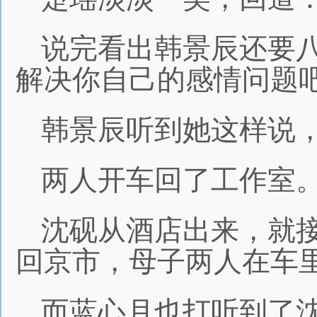
说完看出韩景辰还要
解决你自己的感情问题吧
韩景辰听到她这样说
两人开车回了工作室
沈砚从酒店出来，就
回京市，母子两人在车
而蓝心月也打听到了