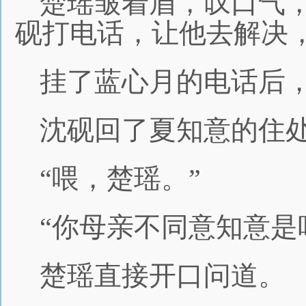
楚瑶皱着眉，叹口气
砚打电话，让他去解决
挂了蓝心月的电话后
沈砚回了夏知意的住
“喂，楚瑶。”
“你母亲不同意知意是
楚瑶直接开口问道。