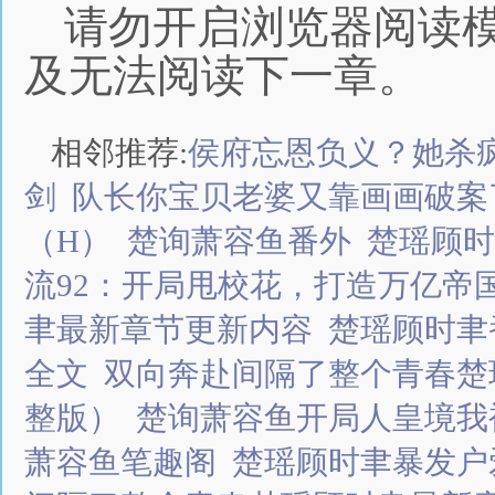
请勿开启浏览器阅读
及无法阅读下一章。
相邻推荐:
侯府忘恩负义？她杀
剑
队长你宝贝老婆又靠画画破案
（H）
楚询萧容鱼番外
楚瑶顾时
流92：开局甩校花，打造万亿帝
聿最新章节更新内容
楚瑶顾时聿
全文
双向奔赴间隔了整个青春楚
整版）
楚询萧容鱼开局人皇境我
萧容鱼笔趣阁
楚瑶顾时聿暴发户