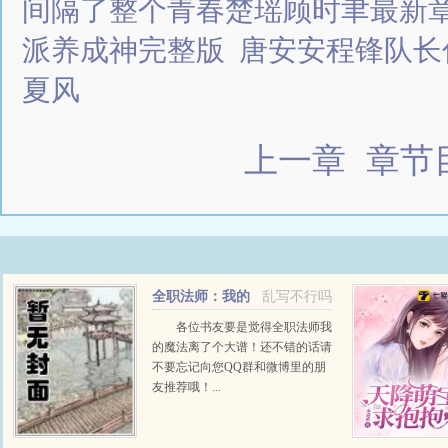
间隔了整个青春楚瑶顾时聿最新
派养成神完整版
唐安安程锋队长
夏风
上一章
章节
全职法师：我的
乱写不行吗
魔法离了个大谱！
各位书友要是觉得全职法师我
的魔法离了个大谱！还不错的话请
不要忘记向您QQ群和微博里的朋
友推荐哦！...