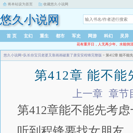
将本站设为首页
收藏悠久小说网
悠久小说网
首 页
玄幻
重生
都市
军史
网游
科幻
灵异
花有重开日，人无再少年。水能倒流时，人无再
悠久小说网
>
队长你宝贝老婆又靠画画破案了唐安安程锋完整版
> 第412章 能不
第412章 能不
上一章
章节
第412章能不能先考
听到程锋要找女朋友