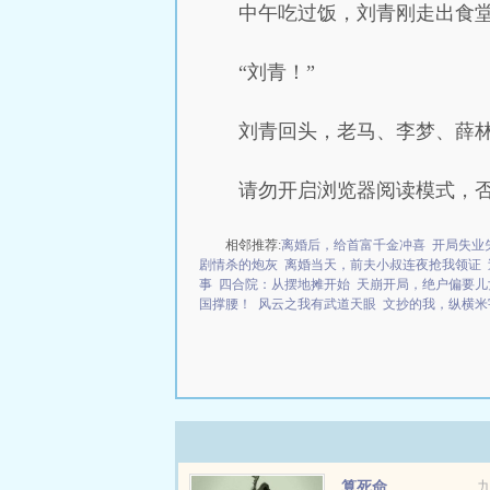
中午吃过饭，刘青刚走出食
“刘青！”
刘青回头，老马、李梦、薛
请勿开启浏览器阅读模式，
相邻推荐:
离婚后，给首富千金冲喜
开局失业
剧情杀的炮灰
离婚当天，前夫小叔连夜抢我领证
事
四合院：从摆地摊开始
天崩开局，绝户偏要儿
国撑腰！
风云之我有武道天眼
文抄的我，纵横米
算死命