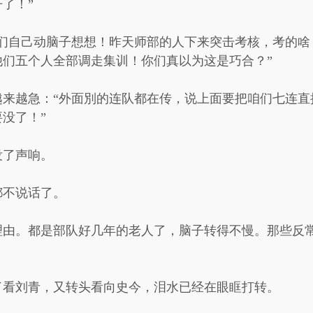
了！”
你们自己动脑子想想！昨天师部的人下来突击考核，考的啥
们五个人全部调走集训！你们真以为这是巧合？”
越来越急：“外面別的连队都在传，说上面要把咱们七连直
没了！”
没了声响。
都不说话了。
理由。都是部队好几年的老人了，脑子转得不慢。那些反
了看刘青，又转头看向史今，泪水已经在眼眶打转。