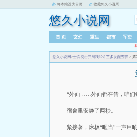
将本站设为首页
收藏悠久小说网
悠久小说网
首 页
玄幻
重生
都市
军史
悠久小说网
>
士兵突击开局我和许三多发配五班
> 
“外面……外面都在传，咱们
宿舍里安静了两秒。
紧接著，床板“哐当”一声巨