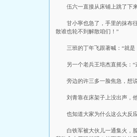
伍六一直接从床铺上跳了下来
甘小寧也急了，手里的抹布
散谁也轮不到解散咱们！”
三班的丁年飞跟著喊：“就是
另一个老兵王培杰直摇头：“
旁边的许三多一脸焦急，想
刘青靠在床架子上没出声，
也知道大家为什么这么大反
白铁军被大伙儿一通集火，