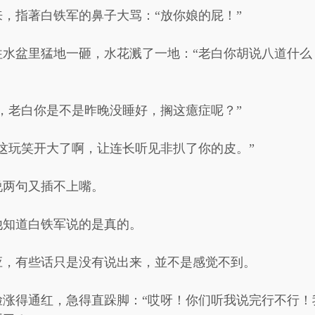
，指著白铁军的鼻子大骂：“放你娘的屁！”
往水盆里猛地一砸，水花溅了一地：“老白你胡说八道什么
，老白你是不是昨晚没睡好，搁这癔症呢？”
这玩笑开大了啊，让连长听见非扒了你的皮。”
说两句又插不上嘴。
他知道白铁军说的是真的。
应，有些话只是没有说出来，並不是感觉不到。
脸涨得通红，急得直跺脚：“哎呀！你们听我说完行不行！