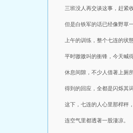
三班没人再交谈这事，赶紧
但是白铁军的话已经像野草
上午的训练，整个七连的状
平时嗷嗷叫的衝锋，今天喊
休息间隙，不少人借著上厕
得到的回应，全都是闪烁其
这下，七连的人心里那桿秤
连空气里都透著一股淒凉。