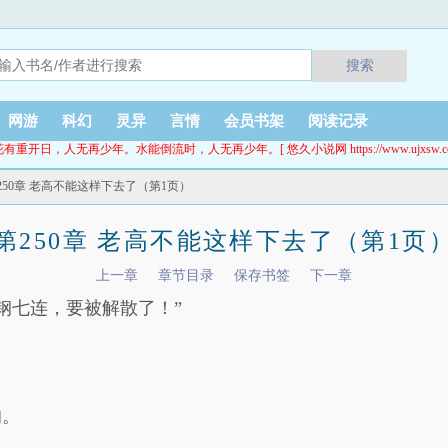
搜索
网游
科幻
灵异
言情
会员书架
阅读记录
花有重开日，人无再少年。水能倒流时，人无再少年。[ 悠久小说网 https://www.ujxsw.cc
第250章 老高不能这样下去了（第1页）
第250章 老高不能这样下去了（第1页
上一章
章节目录
保存书签
下一章
钢七连，要被解散了！”
响。