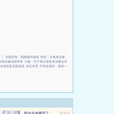
打！
无限恐怖：我能嗅到鬼味
快穿：主角身边被
跟我说修仙很简单
大秦：关于我认错祖龙当爹这件
在游戏里无限提现
津北有雪
开局在星际，我有一
靳先生他最苏了
苏闲佞