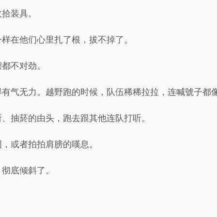
收拾装具。
一样在他们心里扎了根，拔不掉了。
態都不对劲。
得有气无力。越野跑的时候，队伍稀稀拉拉，连喊號子都
所、抽菸的由头，跑去跟其他连队打听。
词，或者拍拍肩膀的嘆息。
，彻底倾斜了。