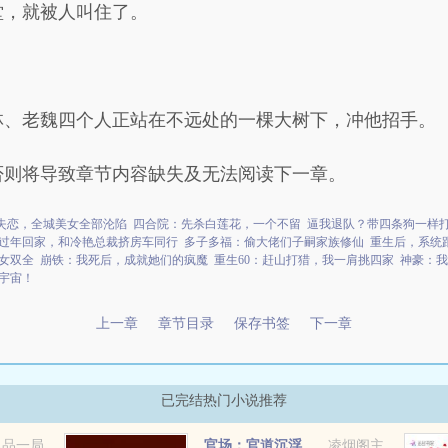
堂，就被人叫住了。
林、老魏四个人正站在不远处的一棵大树下，冲他招手。
否则将导致章节内容缺失及无法阅读下一章。
失恋，全城美女全部沦陷
四合院：先杀白莲花，一个不留
逼我退队？带四条狗一样
过年回家，和冷艳总裁挤房车同行
多子多福：偷大佬们子嗣家族修仙
重生后，系统
女双全
崩铁：我死后，成就她们的疯魔
重生60：赶山打猎，我一肩挑四家
神豪：我
宇宙！
上一章
章节目录
保存书签
下一章
已完结热门小说推荐
九品一局
官场：官道沉浮
凌烟阁主