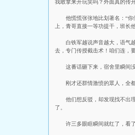
我敢拿来开玩笑吗？外面真的传开
他慌慌张张地比划著名：“
上，青哥直接一等功提干，班长他
白铁军越说声音越大，语气
去，专门传授截击术！咱们连，要
这番话砸下来，宿舍里瞬间
刚才还群情激愤的眾人，全
他们想反驳，却发现找不出
了。
许三多眼眶瞬间就红了，看