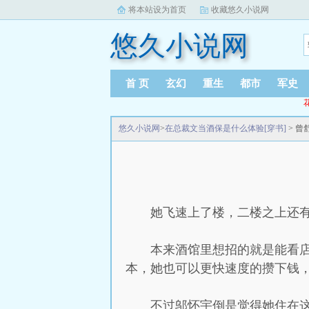
将本站设为首页
收藏悠久小说网
悠久小说网
首 页
玄幻
重生
都市
军史
悠久小说网
>
在总裁文当酒保是什么体验[穿书]
> 曾
她飞速上了楼，二楼之上还
本来酒馆里想招的就是能看
本，她也可以更快速度的攒下钱
不过邬怀宇倒是觉得她住在