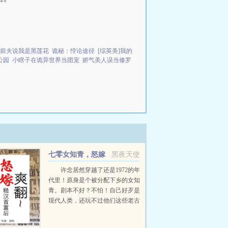
总前夫说我是黑莲花
诡秘：悖论途径
[综英美]我的
公园
小瞎子在诡异世界当团宠
娇气美人误当修罗
七零女知青，怒嫁
黑夜天使
糙汉首富后爽翻天
许念居然穿越了还是1972的年
代里！原身是个被分配下乡的女知
青。剧本不好？不怕！自己好歹是
现代人类，还玩不过他们这些老古
董？致富吗？那还不是信手捡来
吗？...