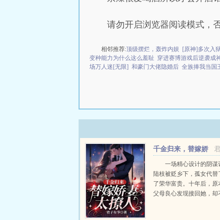
请勿开启浏览器阅读模式，
相邻推荐:
顶级摆烂，轰炸内娱
[原神]多次入
变种能力为什么这么羞耻
穿进赛博游戏后逆袭成
场万人迷[无限]
和豪门大佬隐婚后
全族捧我当国
千金归来，替嫁娇
妻太撩人
一场精心设计的阴谋
陆枝被贬乡下，孤女代替
了荣华富贵。十年后，原
父母良心发现接回她，却
竟是逼迫她代替孤女嫁给
霍家大少。家人一心向着