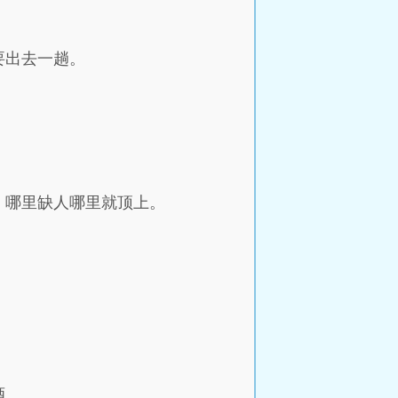
要出去一趟。
，哪里缺人哪里就顶上。
酒。