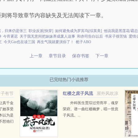
否则将导致章节内容缺失及无法阅读下一章。
狱，归来仍是张三
职业反派[快穿]
如何避免成为罗宾鸟[综英美]
他说我是黑莲花/霸
神
今宵雾迟
关于我无意间把妹妹养成废人这事
和赤司告白以后
书呆子很苦恼
爱情
王
今天Gin也在读三国
再生气我就要演你了！
栀子ABO
上一章
章节目录
保存书签
下一章
已完结热门小说推荐
君子有节
红楼之庶子风流
屋外风吹凉
让真千金
外科医生贾琮过劳而卒，魂穿
了她享受
荣府。谱一曲红楼幽梦，唱一世庶
本以为是
子风流。...
不想他们
被毁容的
那心思诡