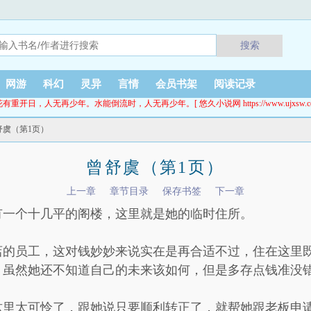
搜索
网游
科幻
灵异
言情
会员书架
阅读记录
花有重开日，人无再少年。水能倒流时，人无再少年。[ 悠久小说网 https://www.ujxsw.cc
舒虞（第1页）
曾舒虞（第1页）
上一章
章节目录
保存书签
下一章
有一个十几平的阁楼，这里就是她的临时住所。
店的员工，这对钱妙妙来说实在是再合适不过，住在这里
，虽然她还不知道自己的未来该如何，但是多存点钱准没
这里太可怜了，跟她说只要顺利转正了，就帮她跟老板申