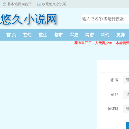
将本站设为首页
收藏悠久小说网
悠久小说网
首 页
玄幻
重生
都市
军史
网游
科幻
灵异
花有重开日，人无再少年。水能倒流时，人无再
帐 号：
密 码：
验证码：