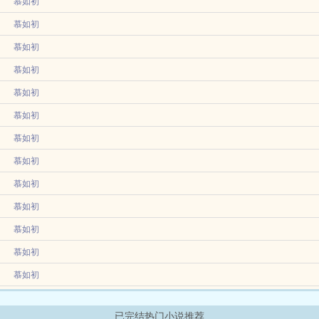
×人狠话不多恋爱脑双标疯批美强惨）裴沅祯是个大奸臣，玩弄权术心狠手辣，手上沾
慕如初
一篇春欲晚追妻火葬场求收藏，文案在最下方。离经叛道纨绔小侯爷x嘴皮子利索的书呆
慕如初
慕如初
慕如初
占有欲极强的小狼狗许亦微曾去好闺蜜家借住了段时间。那时她第一次见到廖繁，他
慕如初
。看见她还不好意思...
慕如初
慕如初
慕如初
慕如初
慕如初
慕如初
慕如初
慕如初
已完结热门小说推荐