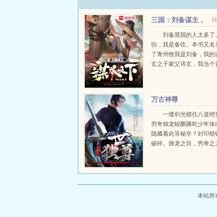
三国：刘备谋主，
谋尽天下
刘备黑我的人太多了
怕，我是备吹。本书又名
了青州牧我是刘备，我的
玄之子家父讳玄，我当个
没问题吧刘备遇上少年诸
四十就当了皇帝的刘备，
子怎么活？大汉三兴了，
万古神尊
能...
一缕剑光锁住八道绝
穷奇烛龙鲲鹏螣蛇少年体
隐藏着此等秘辛？封印锁
破碎。烛龙之目，穷奇之
之翼，螣蛇魅影带给他一
神通。这一生，只问今朝
世。这一剑，刺碎凌霄，
天！...
本站所