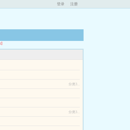
登录
注册
]
三姐丹青引无数墨客追捧。苏绾算了，我摆烂。人间
前世，苏绾考研考公各种卷，结果猝死了。重生到...
分类3...
嫁的是那个风姿卓绝名满上京的璟国公府世子尉迟
长得真好看呐，俊朗清隽，皎皎如天上月。大哥哥说
分类3...