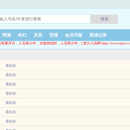
搜索
网游
科幻
灵异
言情
会员书架
阅读记录
花有重开日，人无再少年。水能倒流时，人无再少年。[ 悠久小说网 https://www.ujxsw.cc
慕如初
卷，结果猝死了。重生到古代，没想到古代也卷，长姐才名冠京，二姐医术出神入化，
慕如初
.
篇下饭甜文余温by泡沫红茶，完结了很好看，文案在最下方。（摆烂美人×人间卷王）
慕如初
慕如初
江南美人苏锦烟，从小一身香骨，殊色倾城。家族为重回朝堂，将她送往千里联姻，要
慕如初
子殿下小时候阿圆逛庙会，不慎与家人走散，是个好心的大哥哥送她回家。那个大哥哥
慕如初
穷志不短，立誓要成...
慕如初