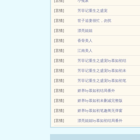
文案（能屈能伸可怂可刚一心只想搞钱话痨傻白甜
[言情]
小冤家
间。朝堂上下，无一不谈裴色变讳莫如深。...
[言情]
每晚23点更（中短篇，预计25万字）下
芳菲记重生之盛宠
[言情]
世子追妻很忙，勿扰
[言情]
漂亮姐姐
小狼狗恋上姐姐的闺蜜职场御姐×又奶又凶残会装乖
[言情]
香骨美人
碎的刘海凌乱有型地搭在额前，一副邻家大男孩的模样
[言情]
江南美人
[言情]
芳菲记重生之盛宠by慕如初结
[言情]
局番外
芳菲记重生之盛宠by慕如初未
[言情]
删减完整版
芳菲记重生之盛宠by慕如初笔
[言情]
趣阁无弹窗
娇养by慕如初结局番外
[言情]
娇养by慕如初未删减完整版
[言情]
娇养by慕如初笔趣阁无弹窗
[言情]
漂亮姐姐by慕如初结局番外