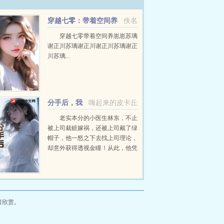
穿越七零：带着空间养
佚名
崽崽 苏璃谢正川
穿越七零带着空间养崽崽苏璃
谢正川苏璃谢正川谢正川苏璃谢正
川苏璃...
分手后，我
嗨起来的皮卡丘
获得了透视金瞳
老实本分的小医生林东，不止
被上司栽赃嫁祸，还被上司戴了绿
帽子，他一怒之下去找上司理论，
却意外获得透视金瞳！从此，他凭
借透视金瞳，走向人生巅峰！钱？
我从来不缺！女人？你看看我身后
那些排队美女！...
者欣赏。