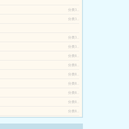
了无数人命，连龙椅上的小皇帝都被他摆布于股掌之
子美人陆思蘅是忠勇侯府的小侯爷，上头有皇帝舅...
分类3...
分类3...
着了身白色T恤，臂弯下夹着个篮球正准备出门。细
分类3...
分类3...
分类8...
分类8...
分类8...
分类8...
分类8...
分类8...
分类8...