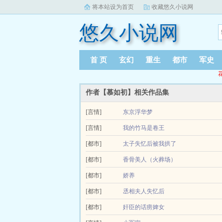
将本站设为首页
收藏悠久小说网
悠久小说网
首 页
玄幻
重生
都市
军史
作者【慕如初】相关作品集
[言情]
东京浮华梦
（摆烂美人×人间卷王）前世，苏绾考研考公各种
[言情]
我的竹马是卷王
卷王青梅竹马问她苏绾，你就没点人生目标吗？有啊..
[都市]
太子失忆后被我拱了
推荐一
[都市]
香骨美人（火葬场）
清冷江南美人口嫌体正直吃醋六亲不认的矜贵公子
[都市]
娇养
瑾。没所谓，嫁谁不是嫁？既来之则安...
娇软笨美人×外表温润如玉，实际上腹黑狠厉的太
[都市]
丞相夫人失忆后
他寄人篱下命运悲惨，甚至连饭都快吃不上了，但他人
[都市]
奸臣的话痨婢女