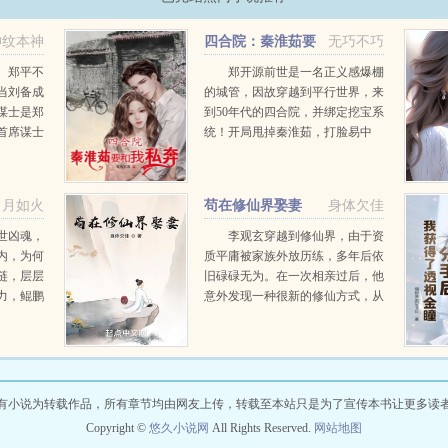
神纹本神
四合院：秦淮茹要
无巧不巧
和我私奔
。郑平不
郑开源前世是一名正义感爆棚
当刘备成
的城管，因故穿越到平行世界，来
谋士是郑
到50年代的四合院，并绑定挖宝系
首席谋士
统！开局甩掉秦淮茹，打脸易中
葛亮不到
海，送贾张氏脚踩缝纫机！后期，
剩下的日
通过不断打脸挖宝，帮助轧钢厂生
阿斗还
产出各种先进的机械设备，提高生
月如火
苟在修仙界娶妻
身体欠佳
产力，为国家...
世凶魂，
李观玄穿越到修仙界，由于资
内，为何
质平庸被家族外放历练，多年后依
链，层层
旧碌碌无为。在一次相亲过后，他
力，鲲鹏
意外发现一种很新的修仙方式，从
项项逆天
此日复一日的勤恳修行。无数年
，不求来
后，潮起潮落，岁月变迁已然是修
踏破九
仙界活化石的李观玄喟叹道...
有小说为转载作品，所有章节均由网友上传，转载至本站只是为了宣传本书让更多读
Copyright ©
悠久小说网
All Rights Reserved.
网站地图