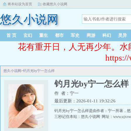
将本站设为首页
收藏悠久小说网
悠久小说网
首 页
玄幻
重生
都市
军史
网游
科幻
灵异
花有重开日，人无再少年。水
https:/
悠久小说网
>
钓月光by宁一怎么样
钓月光by宁一怎么样
作 者：宁一
最后更新：2026-01-11 19:32:26
钓月光by宁一怎么样是由作者：宁一所著，
三秒记住本站：悠久小说网 网址：www.ujxsw.