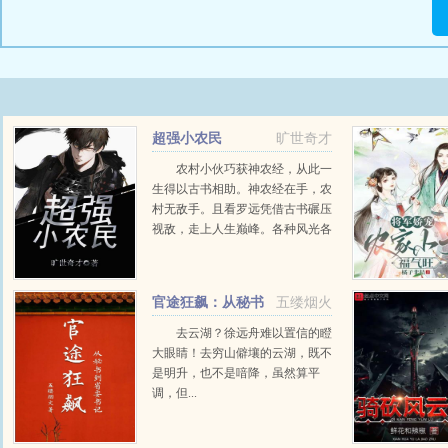
超强小农民
旷世奇才
农村小伙巧获神农经，从此一
生得以古书相助。神农经在手，农
村无敌手。且看罗远凭借古书碾压
视敌，走上人生巅峰。各种风光各
种牛，各种美眉不用愁。...
官途狂飙：从秘书
五缕烟火
到省委书记
去云湖？徐远舟难以置信的瞪
大眼睛！去穷山僻壤的云湖，既不
是明升，也不是喑降，虽然算平
调，但...