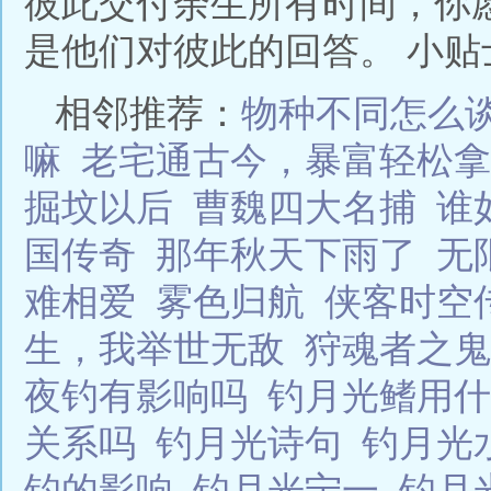
彼此交付余生所有时间，你愿意
是他们对彼此的回答。 小贴士
相邻推荐：
物种不同怎么
嘛
老宅通古今，暴富轻松拿
掘坟以后
曹魏四大名捕
谁
国传奇
那年秋天下雨了
无
难相爱
雾色归航
侠客时空
生，我举世无敌
狩魂者之鬼
夜钓有影响吗
钓月光鳍用
关系吗
钓月光诗句
钓月光
钓的影响
钓月光宁一
钓月