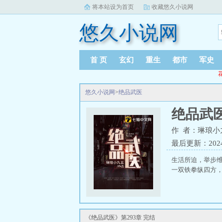
将本站设为首页
收藏悠久小说网
悠久小说网
首 页
玄幻
重生
都市
军史
悠久小说网
>
绝品武医
绝品武
作 者：琳琅小
最后更新：2024-0
生活所迫，举步
一双铁拳纵四方，
《绝品武医》第293章 完结