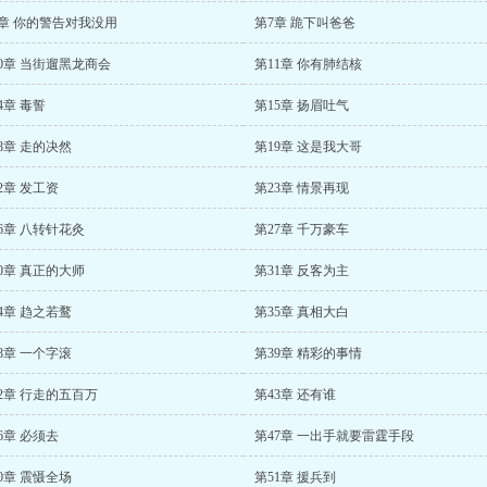
6章 你的警告对我没用
第7章 跪下叫爸爸
0章 当街遛黑龙商会
第11章 你有肺结核
4章 毒誓
第15章 扬眉吐气
8章 走的决然
第19章 这是我大哥
2章 发工资
第23章 情景再现
6章 八转针花灸
第27章 千万豪车
0章 真正的大师
第31章 反客为主
4章 趋之若鹜
第35章 真相大白
8章 一个字滚
第39章 精彩的事情
2章 行走的五百万
第43章 还有谁
6章 必须去
第47章 一出手就要雷霆手段
0章 震慑全场
第51章 援兵到