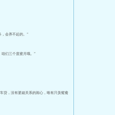
多，会养不起的。”
，咱们三个度蜜月哦。”
车贷，没有婆媳关系的闹心，唯有只羡鸳鸯