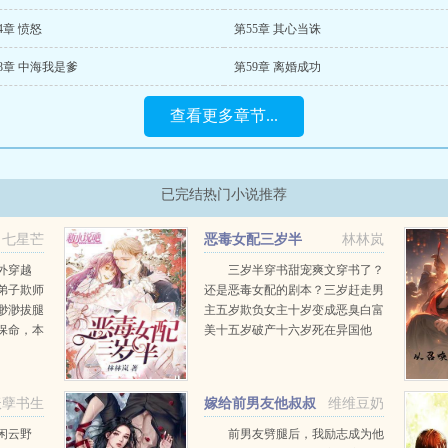
4章 愤怒
第55章 其心当诛
8章 中海我是爹
第59章 离婚成功
查看更多章节...
已完结热门小说推荐
七星芒
恶毒女配三岁半
林林岚
外穿越
三岁半穿书甜宠爽文穿书了？
弟子欺师
还是恶毒女配的剧本？三岁赶走男
渺渺拔腿
主五岁欺负女主十岁变成恶臭白富
保命，本
美十五岁破产十六岁死在异国他
她全师门
乡？！这什么烂剧本？！还好自己
，剑都拿
现在才一岁，尚且来得及改变，漂
亮...
妖孽书生
嫁给前男友他叔叔
维维豆奶
后
闲云野
前男友劈腿后，我励志成为他