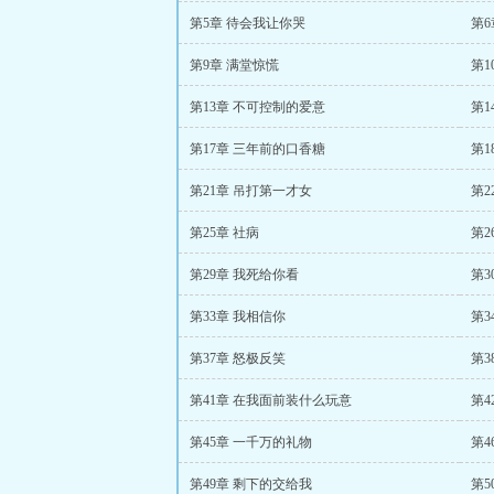
第5章 待会我让你哭
第
第9章 满堂惊慌
第1
第13章 不可控制的爱意
第1
第17章 三年前的口香糖
第1
第21章 吊打第一才女
第2
第25章 社病
第2
第29章 我死给你看
第3
第33章 我相信你
第3
第37章 怒极反笑
第3
第41章 在我面前装什么玩意
第4
第45章 一千万的礼物
第4
第49章 剩下的交给我
第5