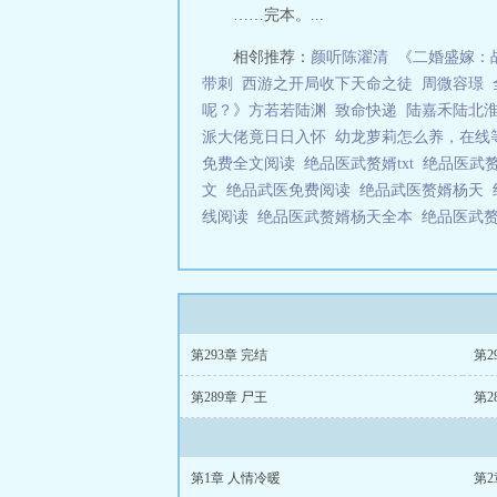
……完本。...
相邻推荐：
颜听陈濯清
《二婚盛嫁：
带刺
西游之开局收下天命之徒
周微容璟
呢？》方若若陆渊
致命快递
陆嘉禾陆北
派大佬竟日日入怀
幼龙萝莉怎么养，在线
免费全文阅读
绝品医武赘婿txt
绝品医武
文
绝品武医免费阅读
绝品武医赘婿杨天
线阅读
绝品医武赘婿杨天全本
绝品医武
第293章 完结
第2
第289章 尸王
第2
第1章 人情冷暖
第2