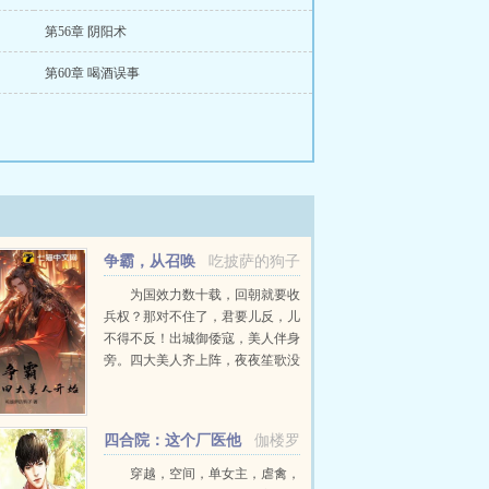
第56章 阴阳术
第60章 喝酒误事
争霸，从召唤
吃披萨的狗子
四大美人开始
为国效力数十载，回朝就要收
兵权？那对不住了，君要儿反，儿
不得不反！出城御倭寇，美人伴身
旁。四大美人齐上阵，夜夜笙歌没
余粮。更有系统抽武将，历朝名将
谋士云集于此。徐峰让我看看新抽
的大...
四合院：这个厂医他
伽楼罗
不正经
穿越，空间，单女主，虐禽，