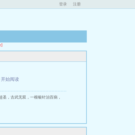
登录
注册
]
、
开始阅读
超圣，古武无双，一根银针治百病，