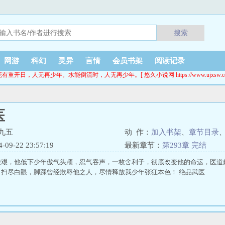
搜索
网游
科幻
灵异
言情
会员书架
阅读记录
花有重开日，人无再少年。水能倒流时，人无再少年。[ 悠久小说网 https://www.ujxsw.cc
医
九五
动 作：
加入书架
、
章节目录
9-22 23:57:19
最新章节：
第293章 完结
维艰，他低下少年傲气头颅，忍气吞声，一枚舍利子，彻底改变他的命运，医道
扫尽白眼，脚踩曾经欺辱他之人，尽情释放我少年张狂本色！ 绝品武医