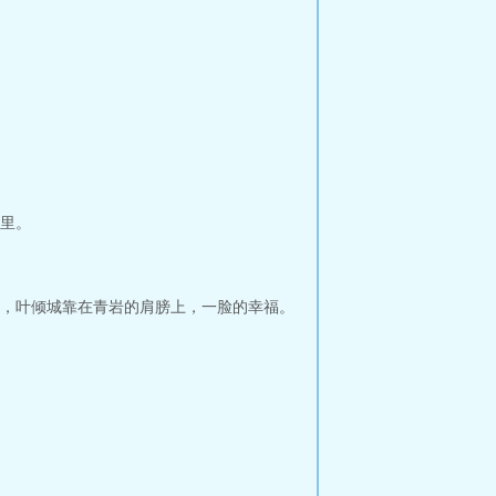
里。
，叶倾城靠在青岩的肩膀上，一脸的幸福。