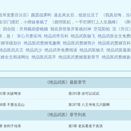
战爷宠妻百分百》颜瑟战霁昀
逼走凤女后，他皇位没了
《我真后悔，当
全宗门摆烂，小师妹卷疯了
《彪悍医妃，一手烂牌打上人生巅峰》
《两
淮
四合院：开局截胡娄晓娥
我在异世靠开客栈封神
空花阳焰
完《升沉
等，急！
宋心月萧应鸿
绝品武帝百科
绝品武医杨飞
绝品武医全文免
赘婿等级划分
绝品医武赘婿笔趣阁
绝品医武赘婿简介
绝品医武赘婿百
绝品医武兵王
绝品武少
绝品武帝免费阅读
绝品武医杨天
绝品武医最
赘婿全文阅读网址
绝品医武高手
绝品医武赘婿最新章节
绝品医武赘婿
《绝品武医》最新章节
92章 剑拔弩张
第291章 你可以试试
88章 不要去后山
第287章 八王爷有几只眼啊
《绝品武医》章节列表
章 舍利子传承
第3章 老实看老子表演