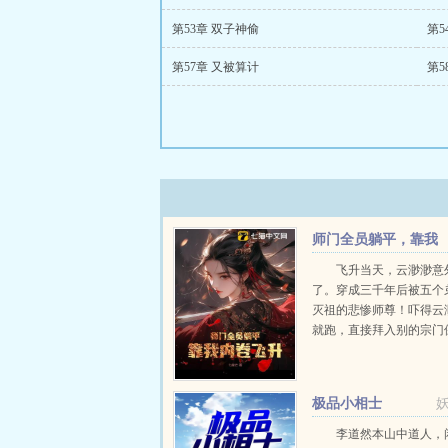
第53章 双子神偷
第5
第57章 又被算计
第5
师门全员躺平，靠我
内卷飞升
飞升当天，云渺渺意
了。穿成三千年后被五个
灭祖的悲惨师尊！吓得云
就跑，直接拜入别的宗门
想养精蓄锐，却没想到，
都是废物！师尊右手残废
不起来！二师兄身中...
极品小相士
李道然本山中道人，