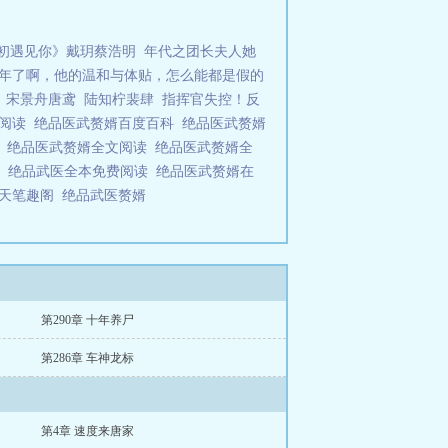
初遇见你》戴玥蔡浩明
年代之团长夫人她
年了啊，他的温和与体贴，怎么能都是假的
》宋景舟唐鸢
陆知柠裴肆
指挥官失控！反
费阅读
绝品医武赘婿百度百科
绝品医武赘婿
科
绝品医武赘婿全文阅读
绝品医武赘婿全
新
绝品武医全本免费阅读
绝品医武赘婿在
扬天笔趣阁
绝品武医赘婿
第290章 十年养尸
第286章 车神龙标
第4章 速度来唐家