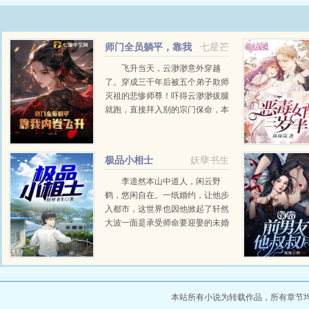
师门全员躺平，靠我
七星芒
内卷飞升
飞升当天，云渺渺意外穿越
了。穿成三千年后被五个弟子欺师
灭祖的悲惨师尊！吓得云渺渺拔腿
就跑，直接拜入别的宗门保命，本
想养精蓄锐，却没想到，她全师门
都是废物！师尊右手残废，剑都拿
不起来！二师兄身中...
极品小相士
妖孽书生
李道然本山中道人，闲云野
鹤，悠闲自在。一纸婚约，让他步
入都市，这世界也因他掀起了轩然
大波一面是承受师命要迎娶的未婚
妻，一面是青梅竹马的女总裁，如
何取舍，李道然不知道。但天师下
山，要护我所爱，镇我国威！...
本站所有小说为转载作品，所有章节