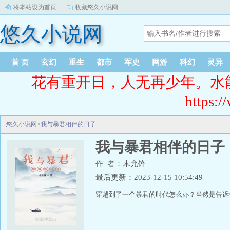
将本站设为首页
收藏悠久小说网
悠久小说网
首 页
玄幻
重生
都市
军史
网游
科幻
灵异
花有重开日，人无再少年。水
https:/
悠久小说网
>
我与暴君相伴的日子
我与暴君相伴的日子
作 者：木允锋
最后更新：2023-12-15 10:54:49
穿越到了一个暴君的时代怎么办？当然是告诉