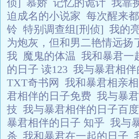
侦]
慕娇
记忆的诡计
我靠
迫成名的小说家
每次醒来都
铃
特别调查组[刑侦]
我的
为炮灰，但和男二艳情远扬
我
魔鬼的体温
我和暴君一
的日子 读123
我与暴君相
TXT奇书网
我和暴君相亲
君相伴的日子免费
我与暴君
技
我与暴君相伴的日子百
暴君相伴的日子 知乎
我与
杀
我和暴君在一起的日子