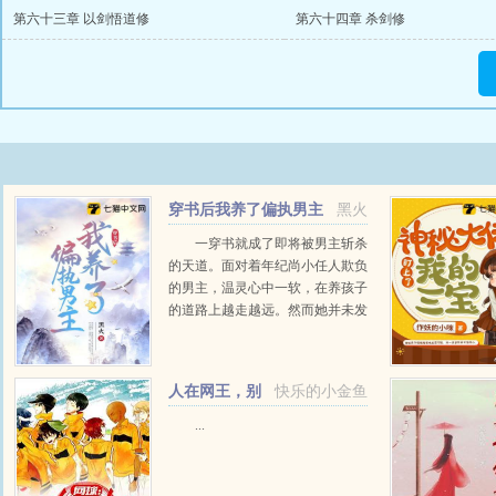
第六十三章 以剑悟道修
第六十四章 杀剑修
穿书后我养了偏执男主
黑火
一穿书就成了即将被男主斩杀
的天道。面对着年纪尚小任人欺负
的男主，温灵心中一软，在养孩子
的道路上越走越远。然而她并未发
觉，身侧的男主早已变成了重生回
来的偏执反派男主，正虎视眈眈的
想着怎么吃了她。温灵握拳...
人在网王，别
快乐的小金鱼
人训练我躺平
...