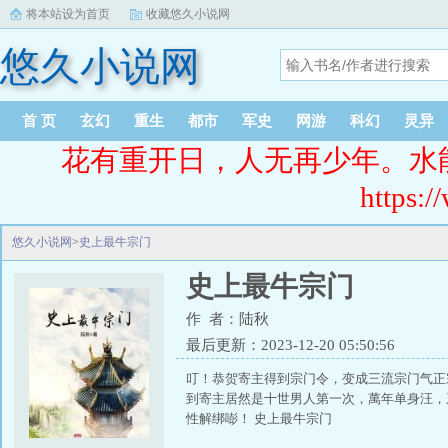
将本站设为首页
收藏悠久小说网
悠久小说网
首 页
玄幻
重生
都市
军史
网游
科幻
灵异
花有重开日，人无再少年。水
https:/
悠久小说网
>
史上最牛宗门
史上最牛宗门
作 者：陆秋
最后更新：2023-12-20 05:50:56
叮！恭贺寄主得到宗门令，变成三流宗门气正
到寄主居然是十世男人第一次，萬年单身汪，
性解绑嘭！ 史上最牛宗门