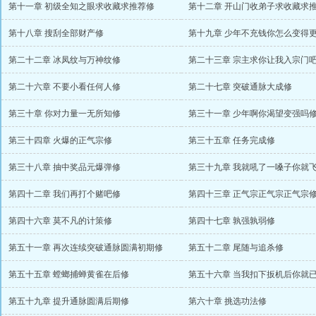
第十一章 初级全知之眼求收藏求推荐修
第十二章 开山门收弟子求收藏求
第十八章 搜刮全部财产修
第十九章 少年不充钱你怎么变得
第二十二章 冰凤纹与万神纹修
第二十三章 宗主求你让我入宗门
第二十六章 不要小看任何人修
第二十七章 突破通脉大成修
第三十章 你对力量一无所知修
第三十一章 少年啊你渴望变强吗
第三十四章 火爆的正气宗修
第三十五章 任务完成修
第三十八章 抽中奖品元爆弹修
第三十九章 我就吼了一嗓子你就
第四十二章 我们再打个赌吧修
第四十三章 正气宗正气宗正气宗
第四十六章 莫不凡的计策修
第四十七章 孰强孰弱修
第五十一章 再次连续突破通脉圆满初期修
第五十二章 尾随与追杀修
第五十五章 螳螂捕蝉黄雀在后修
第五十六章 当我扣下扳机后你就
第五十九章 提升通脉圆满后期修
第六十章 挑选功法修