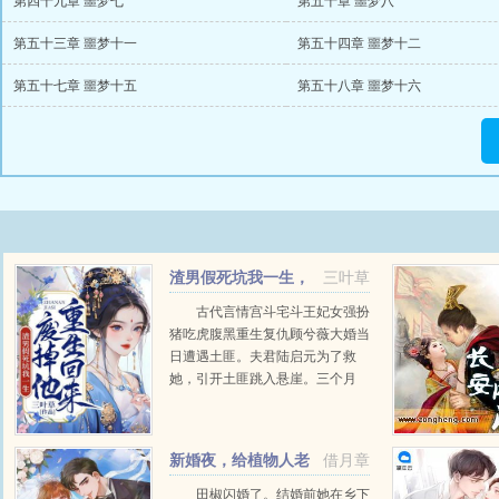
第四十九章 噩梦七
第五十章 噩梦八
第五十三章 噩梦十一
第五十四章 噩梦十二
第五十七章 噩梦十五
第五十八章 噩梦十六
渣男假死坑我一生，
三叶草
重生回来废掉他
古代言情宫斗宅斗王妃女强扮
猪吃虎腹黑重生复仇顾兮薇大婚当
日遭遇土匪。夫君陆启元为了救
她，引开土匪跳入悬崖。三个月
后，夫君陆启元带着一个农女回
来，说是被她所救。此时，农女怀
有三个...
新婚夜，给植物人老
借月章
公跳大神
田椒闪婚了。结婚前她在乡下