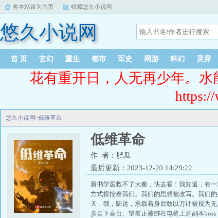
将本站设为首页
收藏悠久小说网
悠久小说网
首 页
玄幻
重生
都市
军史
网游
科幻
灵异
花有重开日，人无再少年。水
https:/
悠久小说网
>
低维革命
低维革命
作 者：肥瓜
最后更新：2023-12-20 14:29:22
新书学医救不了大秦，快去看！我知道，有一
方式操控着我们。我们的思想被改写。我们的
天，我，陆远，承载着身后数以万计被视为无
步走下高台。望着正被绑在电椅上的副本bos