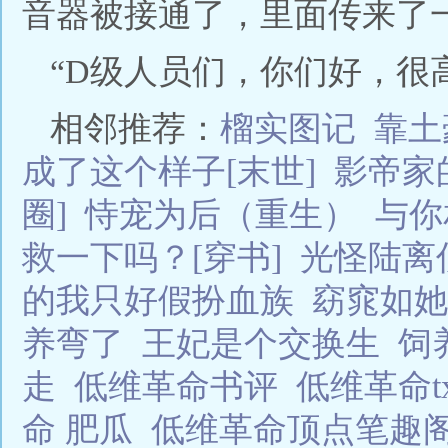
音器被接通了，里面传来了
“D级人员们，你们好，很高
相邻推荐：
榴实图记
靠土
成了这个样子[末世]
影帝家
圈]
恃宠为后（重生）
与你
救一下吗？[穿书]
光怪陆离
的我只好假扮血族
窈窕如她
养弯了
王妃是个交换生
饲
走
低维革命书评
低维革命t
命 肥瓜
低维革命顶点笔趣