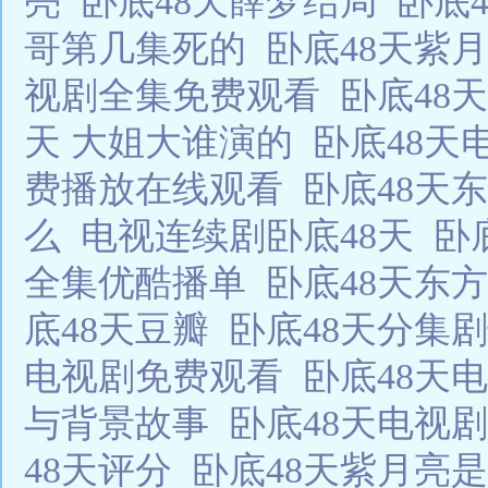
亮
卧底48天薛梦结局
卧底
哥第几集死的
卧底48天紫
视剧全集免费观看
卧底48
天 大姐大谁演的
卧底48
费播放在线观看
卧底48天
么
电视连续剧卧底48天
卧
全集优酷播单
卧底48天东
底48天豆瓣
卧底48天分集
电视剧免费观看
卧底48天
与背景故事
卧底48天电视
48天评分
卧底48天紫月亮