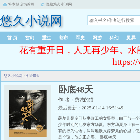
将本站设为首页
收藏悠久小说网
悠久小说网
首 页
玄幻
重生
都市
军史
网游
科幻
灵异
花有重开日，人无再少年。水
https:/
悠久小说网
>
卧底48天
卧底48天
作 者：费城的猫
最后更新：2025-01-14 16:51:49
薛梦儿是专门从事政工的女警察，由于与一个
少年时期的朋友东方华夏。东方华夏身上有一
有的行为话语，深深地嵌入薛梦儿的心里，使
是个谜，他亦正亦邪。 卧底48天