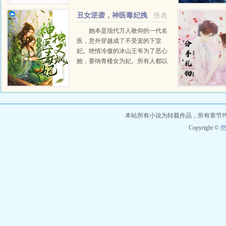
丑女逆袭，神医毒妃拽
佚名
又飒
她本是现代万人敬仰的一代名
医，意外穿越成了不受宠的下堂
妃。绝情冷傲的冰山王爷为了恶心
她，要纳青楼女为妃。所有人都以
为她会一哭二闹三上吊，却没想
到，她坐上太妃椅把玩银针挑唇一
笑王爷，你行吗？要我帮你吗？一
时寒王不行传遍京...
本站所有小说为转载作品，所有章节
Copyright ©