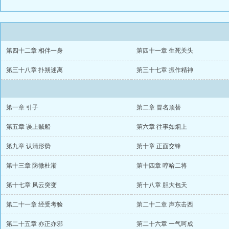
第四十二章 相伴一身
第四十一章 生死关头
第三十八章 扑朔迷离
第三十七章 振作精神
第一章 引子
第二章 冒名顶替
第五章 误上贼船
第六章 往事如烟上
第九章 认清形势
第十章 正面交锋
第十三章 防微杜渐
第十四章 哼哈二将
第十七章 风云突变
第十八章 胆大包天
第二十一章 经受考验
第二十二章 声东击西
第二十五章 亦正亦邪
第二十六章 一气呵成