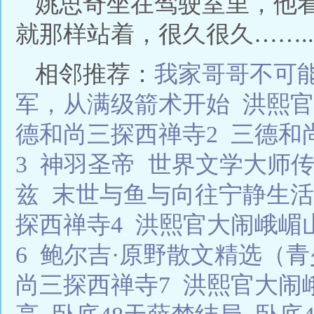
姚思奇坐在驾驶室里，他
就那样站着，很久很久……..
相邻推荐：
我家哥哥不可
军，从满级箭术开始
洪熙官
德和尚三探西禅寺2
三德和
3
神羽圣帝
世界文学大师
兹
末世与鱼与向往宁静生活
探西禅寺4
洪熙官大闹峨嵋
6
鲍尔吉·原野散文精选（
尚三探西禅寺7
洪熙官大闹