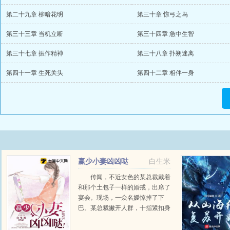
第二十九章 柳暗花明
第三十章 惊弓之鸟
第三十三章 当机立断
第三十四章 急中生智
第三十七章 振作精神
第三十八章 扑朔迷离
第四十一章 生死关头
第四十二章 相伴一身
赢少小妻凶凶哒
白生米
传闻，不近女色的某总裁戴着
和那个土包子一样的婚戒，出席了
宴会。现场，一众名媛惊掉了下
巴。某总裁撇开人群，十指紧扣身
畔的小女人，不娶回家怕跟人跑
了。...