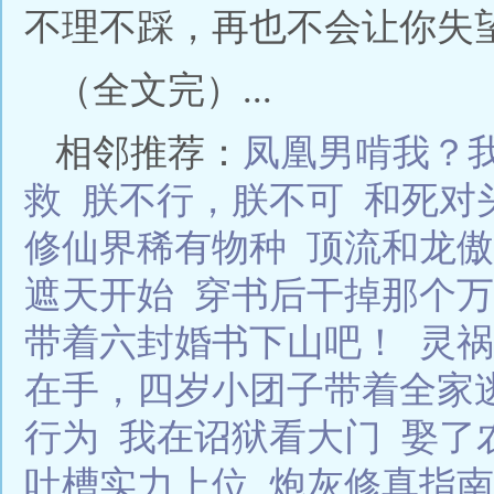
不理不踩，再也不会让你失
（全文完）...
相邻推荐：
凤凰男啃我？
救
朕不行，朕不可
和死对
修仙界稀有物种
顶流和龙傲
遮天开始
穿书后干掉那个万
带着六封婚书下山吧！
灵祸
在手，四岁小团子带着全家
行为
我在诏狱看大门
娶了
吐槽实力上位
炮灰修真指南 