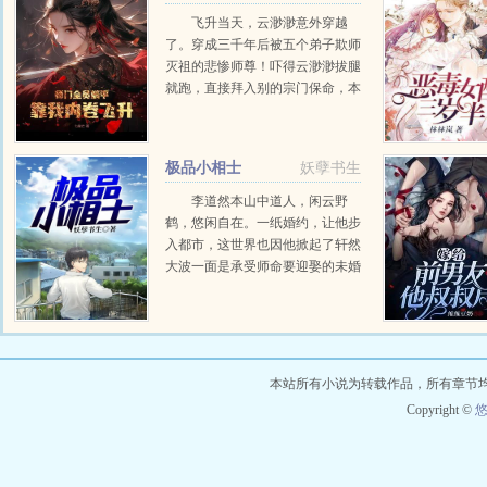
内卷飞升
飞升当天，云渺渺意外穿越
了。穿成三千年后被五个弟子欺师
灭祖的悲惨师尊！吓得云渺渺拔腿
就跑，直接拜入别的宗门保命，本
想养精蓄锐，却没想到，她全师门
都是废物！师尊右手残废，剑都拿
不起来！二师兄身中...
极品小相士
妖孽书生
李道然本山中道人，闲云野
鹤，悠闲自在。一纸婚约，让他步
入都市，这世界也因他掀起了轩然
大波一面是承受师命要迎娶的未婚
妻，一面是青梅竹马的女总裁，如
何取舍，李道然不知道。但天师下
山，要护我所爱，镇我国威！...
本站所有小说为转载作品，所有章节
Copyright ©