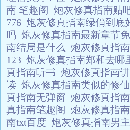
南 笔趣阁
炮灰修真指南贴
776
炮灰修真指南绿俏到底
吗
炮灰修真指南最新章节
南结局是什么
炮灰修真指
123
炮灰修真指南郑和去哪
真指南听书
炮灰修真指南
读
炮灰修真指南类似的修
真指南无弹窗
炮灰修真指
真指南笔趣阁
炮灰修真指南-
南txt百度
炮灰修真指南男