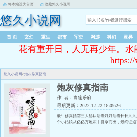
将本站设为首页
收藏悠久小说网
悠久小说网
首 页
玄幻
重生
都市
军史
网游
科幻
灵异
花有重开日，人无再少年。水
https:/
悠久小说网
>
炮灰修真指南
炮灰修真指南
作 者：青莲乐府
最后更新：2023-12-22 18:09:26
最牛修真指南三大秘诀活着好好活着长长久久
个小姑娘从亿亿万炮灰中拼杀而出，最终证道飞