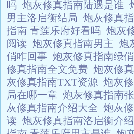
吗
炮灰修真指南陆遇是谁
男主洛启衡结局
炮灰修真
指南 青莲乐府好看吗
炮灰
阅读
炮灰修真指南男主
炮
俏咋回事
炮灰修真指南绿
修真指南全文免费
炮灰修真
灰修真指南TXT资源
炮灰修
局在哪一章
炮灰修真指南
灰修真指南介绍大全
炮灰
读
炮灰修真指南洛启衡介
指南 青莲乐府男主是谁
炮