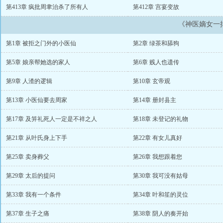
第413章 疯批周聿治杀了所有人
第412章 宫宴变故
《神医嫡女一
第1章 被拒之门外的小医仙
第2章 绿茶和舔狗
第5章 娘亲帮她选的家人
第6章 贱人也遗传
第9章 人渣的逻辑
第10章 玄帝观
第13章 小医仙要去周家
第14章 册封县主
第17章 及笄礼死人一定是不祥之人
第18章 未登记的礼物
第21章 从叶氏身上下手
第22章 有女儿真好
第25章 卖身葬父
第26章 我想跟着您
第29章 太后的提问
第30章 我可没有姑母
第33章 我有一个条件
第34章 叶和笙的灵位
第37章 生子之痛
第38章 阴人的奏开始