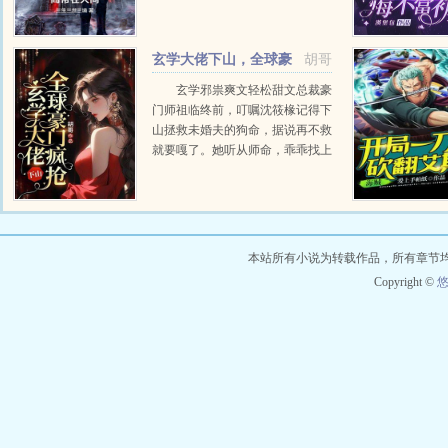
这里逆转人生。这里也是现世阎王
殿，惩恶扬善，审判一切生灵，主
宰生死轮回。一切还要从一场直播
玄学大佬下山，全球豪
胡哥
说起...
门疯抢
玄学邪祟爽文轻松甜文总裁豪
门师祖临终前，叮嘱沈筱椽记得下
山拯救未婚夫的狗命，据说再不救
就要嘎了。她听从师命，乖乖找上
门，却被人瞧不起。哪里来的乞
丐？碰瓷也不看地方，这里可...
本站所有小说为转载作品，所有章节
Copyright ©