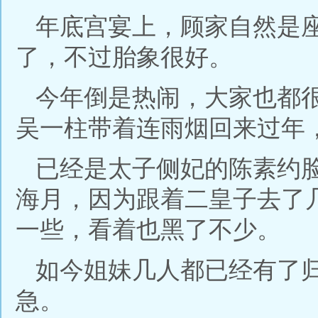
年底宫宴上，顾家自然是
了，不过胎象很好。
今年倒是热闹，大家也都
吴一柱带着连雨烟回来过年
已经是太子侧妃的陈素约
海月，因为跟着二皇子去了
一些，看着也黑了不少。
如今姐妹几人都已经有了
急。