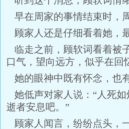
听到这个消息，顾软词情
早在周家的事情结束时，
顾家人还是仔细看着她，
临走之前，顾软词看着被
口气，望向远方，似乎在回
她的眼神中既有怀念，也
她低声对家人说：“人死
逝者安息吧。”
顾家人闻言，纷纷点头，