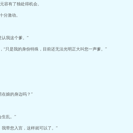
元容有了独处得机会。
韶十分激动。
意认我这个爹。”
说，“只是我的身份特殊，目前还无法光明正大叫您一声爹。”
陪在娘的身边吗？”
会生乱。”
，我带您入宫，这样就可以了。”