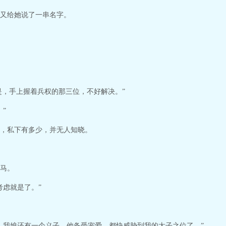
又给她说了一串名字。
是，手上握着兵权的那三位，不好解决。”
”
，私下有多少，并无人知晓。
马。
考虑就是了。”
，我娘还有一个义子，他备受宠爱，都快威胁到我的太子之位了。”