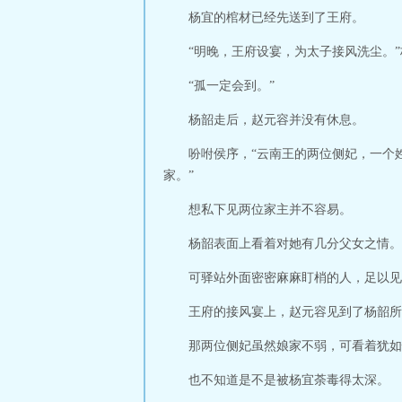
杨宜的棺材已经先送到了王府。
“明晚，王府设宴，为太子接风洗尘。
“孤一定会到。”
杨韶走后，赵元容并没有休息。
吩咐侯序，“云南王的两位侧妃，一个
家。”
想私下见两位家主并不容易。
杨韶表面上看着对她有几分父女之情。
可驿站外面密密麻麻盯梢的人，足以见
王府的接风宴上，赵元容见到了杨韶所
那两位侧妃虽然娘家不弱，可看着犹如
也不知道是不是被杨宜荼毒得太深。