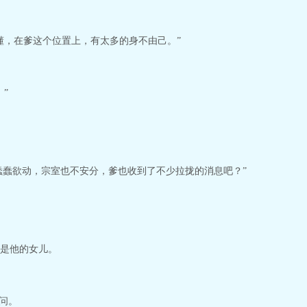
懂，在爹这个位置上，有太多的身不由己。”
”
燕蠢蠢欲动，宗室也不安分，爹也收到了不少拉拢的消息吧？”
是他的女儿。
问。