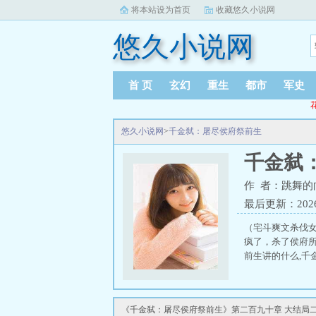
将本站设为首页
收藏悠久小说网
悠久小说网
首 页
玄幻
重生
都市
军史
悠久小说网
>
千金弑：屠尽侯府祭前生
千金弑
作 者：跳舞的
最后更新：2026-0
（宅斗爽文杀伐
疯了，杀了侯府所
前生讲的什么,千
《千金弑：屠尽侯府祭前生》第二百九十章 大结局