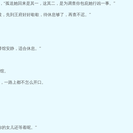
说，“孤送她回来是其一，这其二，是为调查你包庇她行凶一事。”
波，先到王府好好歇歇，待休息够了，再查不迟。”
驿馆安静，适合休息。”
馆。
，一路上都不怎么开口。
你的女儿还等着呢。”