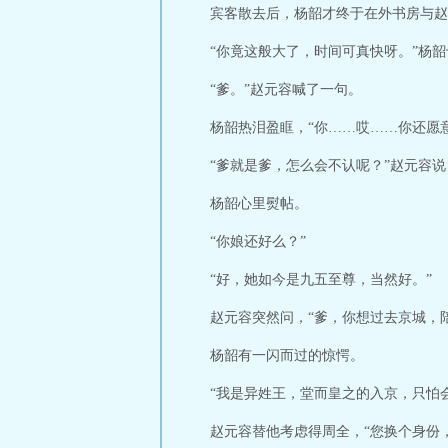
宾客散去后，杨韶才终于在外书房与赵
“你竟这般大了，时间可真快呀。”杨
“爹。”赵元容喊了一句。
杨韶热泪盈眶，“你……哎……你还愿
“爹就是爹，怎么会不认呢？”赵元容
杨韶心里熨帖。
“你娘还好么？”
“好，她如今是九五至尊，当然好。”
赵元容突然问，“爹，你想过去京城，
杨韶有一闪而过的惊愕。
“我是异姓王，堂而皇之的入京，只怕
赵元容替他考虑得周全，“您换个身份