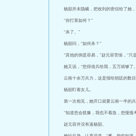
杨韶并未隐瞒，把收到的密信给了她，
“你打算如何？”
“杀了。”
杨韶问，“如何杀？”
“其他的倒是容易，”赵元容苦恼，“只
她又说，“您得借兵给我，五万就够了。
云南十余万兵力，这是报给朝廷的数目
杨韶盯着女儿。
第一次相见，她开口就要云南一半的兵
“知道您会犹豫，我也不着急，您慢慢
赵元容并没有逼杨韶。
她站起身，认真说道，“爹，您也知道