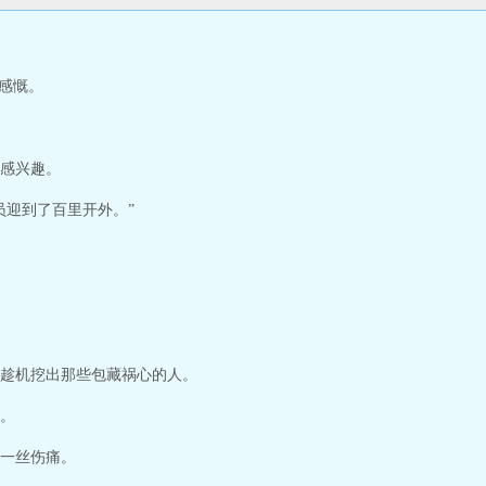
凌感慨。
感兴趣。
员迎到了百里开外。”
趁机挖出那些包藏祸心的人。
。
一丝伤痛。