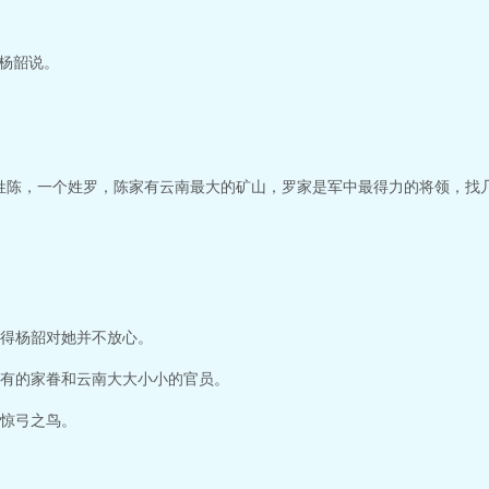
”杨韶说。
姓陈，一个姓罗，陈家有云南最大的矿山，罗家是军中最得力的将领，找
得杨韶对她并不放心。
有的家眷和云南大大小小的官员。
惊弓之鸟。