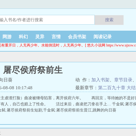
搜索
网游
科幻
灵异
言情
会员书架
阅读记录
花有重开日，人无再少年。水能倒流时，人无再少年。[ 悠久小说网 https://www.ujxsw.cc
：屠尽侯府祭前生
向日葵
动 作：
加入书架
、
章节目录
8-08 10:17:48
最新章节：
第二百九十章 大
女主虐渣打脸）曲凌被继母陷害，离开侯府六年。 再回京，等待她的不是好
有人，自己也赔上了性命。 活过来后，曲凌把刀拿在手上… 千金弑:屠尽侯
金弑:屠尽侯府祭前生短剧,千金弑:屠尽侯府祭前生晋江,跳舞的向日葵
二