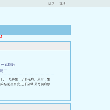
登录
注册
]
、
开始阅读
结局二
日子，是将她一步步逼疯。最后，她
府祭前生百度云,千金弑:屠尽侯府祭