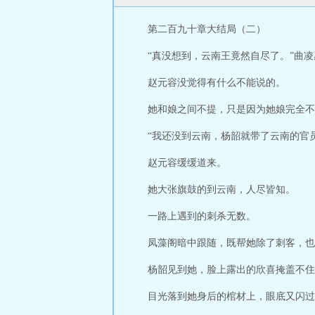
第二百九十章大结局（二）
“真没想到，云南王竟然自尽了。”曲
赵元容没觉得有什么不能说的。
她和娘之间不提，只是因为她娘完全不
“我还没到云南，杨韶就带了云南的官
赵元容缓缓道来。
她大张旗鼓的到云南，人尽皆知。
一路上遇到的刺杀无数。
凤藻阁暗中跟随，既帮她除了刺客，也
杨韶见到她，脸上露出的欣喜掩盖不住
目光落到她身后的棺材上，眼底又闪过