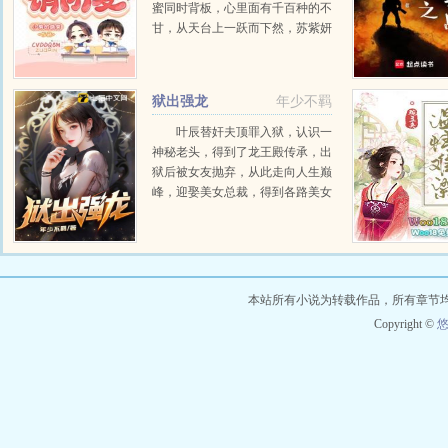
蜜同时背板，心里面有千百种的不
甘，从天台上一跃而下然，苏紫妍
得偿所愿，重生到七年前，一切都
有重新开始的机会，她一定会要伤
害过她的人付出代价。...
狱出强龙
年少不羁
叶辰替奸夫顶罪入狱，认识一
神秘老头，得到了龙王殿传承，出
狱后被女友抛弃，从此走向人生巅
峰，迎娶美女总裁，得到各路美女
青睐...
本站所有小说为转载作品，所有章节
Copyright ©