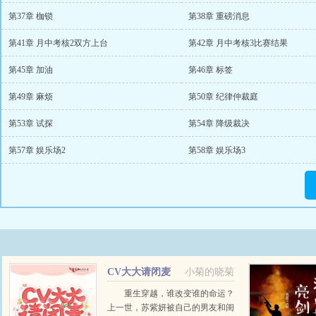
第37章 枷锁
第38章 重磅消息
第41章 月中考核2双方上台
第42章 月中考核3比赛结果
第45章 加油
第46章 标签
第49章 麻烦
第50章 纪律仲裁庭
第53章 试探
第54章 降级裁决
第57章 娱乐场2
第58章 娱乐场3
CV大大请闭麦
小菊的晓菊
重生穿越，谁改变谁的命运？
上一世，苏紫妍被自己的男友和闺