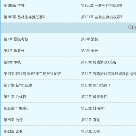
第186章 待补
第185章 丛林生存挑战赛9
第182章 丛林生存挑战赛6
第181章 丛林生存挑战赛5
《江
第1章 晋级考核
第2章 波折
第5章 执事长
第6章 会长
第9章 争执
第10章 狩猎游戏1准备
第13章 狩猎游戏4结束了还被迫加班
第14章 狩猎游戏完怪只能怪你运
第17章 新增C级生
第18章 你们挡路了
第21章 公休日
第22章 橡果餐厅
第25章 忏悔室3
第26章 忏悔室4
第29章 治疗
第30章 直觉
第33章 诺亚
第34章 人呢