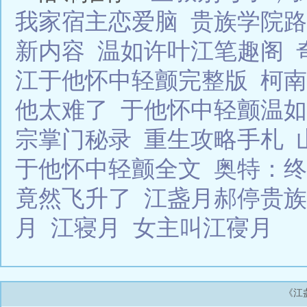
我家宿主恋爱脑
贵族学院路
新内容
温如许叶江笔趣阁
江于他怀中轻颤完整版
柯南
他太难了
于他怀中轻颤温如
宗掌门秘录
重生攻略手札
于他怀中轻颤全文
奥特：终
竟然飞升了
江盏月郝停贵族
月
江寝月
女主叫江寑月
《江