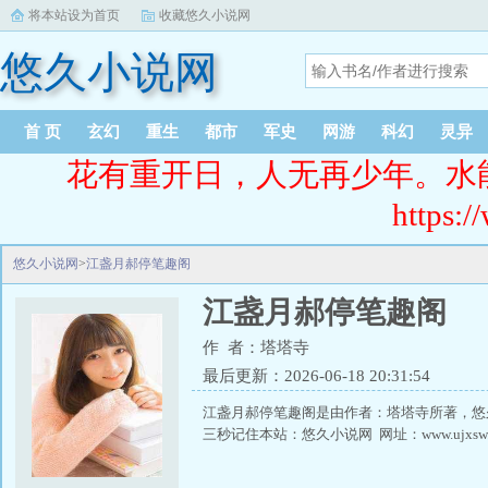
将本站设为首页
收藏悠久小说网
悠久小说网
首 页
玄幻
重生
都市
军史
网游
科幻
灵异
花有重开日，人无再少年。水
https:/
悠久小说网
>
江盏月郝停笔趣阁
江盏月郝停笔趣阁
作 者：塔塔寺
最后更新：2026-06-18 20:31:54
江盏月郝停笔趣阁是由作者：塔塔寺所著，悠
三秒记住本站：悠久小说网 网址：www.ujxs