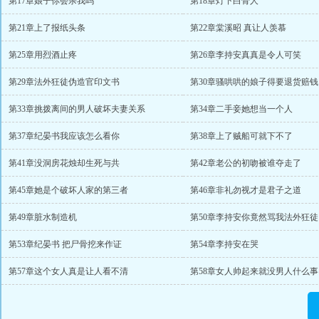
第17章娘子你会杀我吗
第18章灯下白骨人
第21章上了报纸头条
第22章棠溪昭 真让人羡慕
第25章用烈酒止疼
第26章李持安真真是令人可笑
第29章法外狂徒伪造官印文书
第30章骚哄哄的娘子得要退货赔钱
第33章挑拨离间的男人破坏夫妻关系
第34章二手妾她想当一个人
第37章纪晏书我应该怎么看你
第38章上了贼船可就下不了
第41章没洞房花烛却生死与共
第42章老公的初吻被谁夺走了
第45章她是个破坏人家的第三者
第46章非礼勿视才是君子之道
第49章脏水制造机
第50章李持安你竟然骂我法外狂徒
第53章纪晏书 把尸骨挖来作证
第54章李持安在哭
第57章这个女人真是让人看不清
第58章女人帅起来就没男人什么事