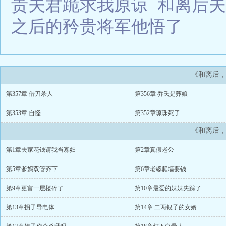
贵夫君跪求我原谅
和离后
之后的矜贵将军他悟了
《和离后
第357章 借刀杀人
第356章 乔氏是荞娘
第353章 自怪
第352章琼珠死了
《和离后
第1章夫家花钱请我当寡妇
第2章真假老公
第5章爹妈双管齐下
第6章老婆爬墙要钱
第9章更富一层楼碎了
第10章最爱的妹妹失踪了
第13章拐子导电体
第14章 二两银子的女婿