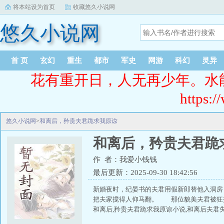
将本站设为首页
收藏悠久小说网
悠久小说网
首 页
玄幻
重生
都市
军史
网游
科幻
灵异
花有重开日，人无再少年。水
https:/
悠久小说网
>
和离后，矜贵夫君跪求我原谅
和离后，矜贵夫君跪
作 者：我爱小钱钱
最后更新：2025-09-30 18:42:56
新婚夜时，纪晏书的夫君用假新郎替他入洞
把夫家搅得人仰马翻。 那位貌美夫君被狂
和离后,矜贵夫君跪求我原谅小说,和离后夫君