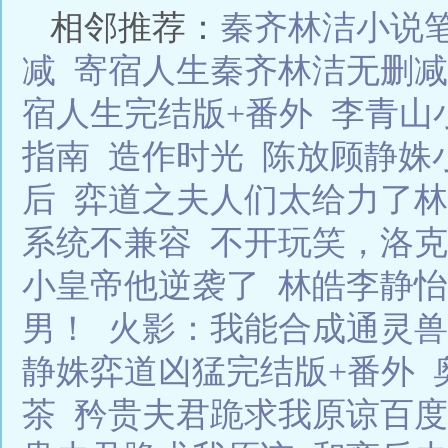
相邻推荐：
秦齐林洁小说
减
寄宿人生秦齐林洁无删减
宿人生完结版+番外
李青山
指南
造作时光
陈放顾静姝
后
弈道之夫人们太给力了林
系统不兼容
不开玩笑，洛克
小皇帝他逆袭了
林皓李静怡
男！
火影：我能合成通灵兽
静姝弈道凶猛完结版+番外
茶
矜贵夫君跪求我原谅百