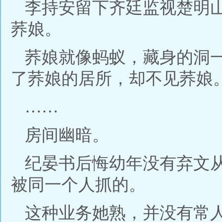
李持安留下齐廷监视楚明
荞娘。
荞娘就像蚂蚁，藏身的洞
了荞娘的居所，却不见荞娘
……
房间幽暗。
纪晏书后悔幼年没有弃文
被同一个人抓的。
这种业务她熟，并没有常