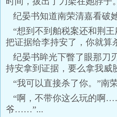
时间，拔出了刀架在她脖子
纪晏书知道南荣清嘉看破
“想到不到舶税案还和荆
把证据给李持安了，你就算
纪晏书眸光下瞥了眼那刀
持安拿到证据，要么拿我威
“我可以直接杀了你。”南
“啊，不带你这么玩的啊
爷……”...