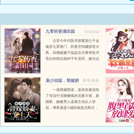
九零药香满田园
luckyluu
古穿今年代医术探案国公千金
魂穿九零寒门，药香空间藏惊世火
凤，却撞破嫂子临盆次日离奇坠河
苍白的指尖捻碎千年灵药，她当众
撕碎小翠（因她被退婚）的泼天脏
水恩怨可暂搁，构陷休妄为我苏晨
锦这柄刀，专斩...
枭少凶猛，替嫁娇
年年有余
妻宠上天
一场替嫁阴谋，蓝依依被送给
了传说中丑陋瘫痪的克妻大佬，新
婚夜，她被男人逼着主动众人皆
知，傅寒枭是A城的疯批活阎王，
性情古怪暴戾还克妻，没有哪个女
人敢跟他扯上关系。蓝依依做为克
妻大佬的第九任妻子，众人都等着
她被...