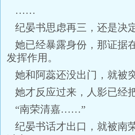
……
纪晏书思虑再三，还是决
她已经暴露身份，那证据
发挥作用。
她和阿蕊还没出门，就被
她才反应过来，人影已经
“南荣清嘉……”
纪晏书话才出口，就被南