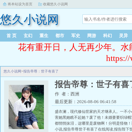
将本站设为首页
收藏悠久小说网
悠久小说网
首 页
玄幻
重生
都市
军史
网游
科幻
灵异
花有重开日，人无再少年。水
https:/
悠久小说网
>
报告帝尊：世子有喜了
报告帝尊：世子有喜
作 者：西洲
最后更新：2026-08-06 06:41:58
盛衣澜，现代修仙世家的天才继承人。一不小
害她黑她瞧不起她？废了他！未婚妻要织绿帽
都悄悄抹泪，这哪里是废物啊！分明是怪物！
小说,报告帝尊世子有喜了在线阅读,报告陛下世