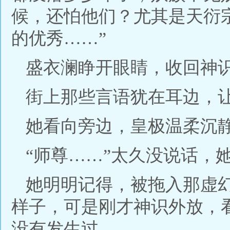
候，还怕他们？尤其是天衍
的优秀……”
盛衣澜睁开眼睛，收回神
街上那些言语犹在耳边，
她看向旁边，皇极温柔沉
“师尊……”太久没说话，
她明明记得，被拖入那虚
样子，可是刚才神识外放，
没有发生过。