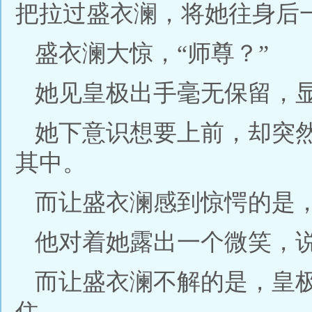
把拉过盛衣澜，将她往身后
盛衣澜大惊，“师尊？”
她见皇极出手毫无保留，
她下意识想要上前，却突
其中。
而让盛衣澜感到惊愕的是
他对着她露出一个微笑，说
而让盛衣澜不解的是，皇
住。