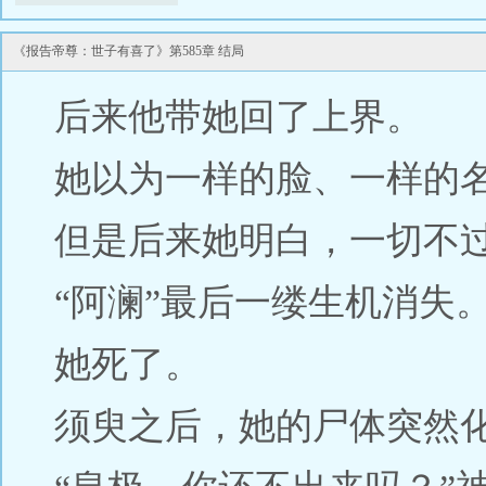
《报告帝尊：世子有喜了》第585章 结局
后来他带她回了上界。
她以为一样的脸、一样的
但是后来她明白，一切不
“阿澜”最后一缕生机消失
她死了。
须臾之后，她的尸体突然