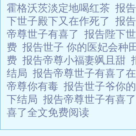
霍格沃茨淡定地喝红茶
报
下世子殿下又在作死了
报
帝尊世子有喜了
报告陛下世
费
报告世子 你的医妃会种
费
报告帝尊小福妻飒且甜
结局
报告帝尊世子有喜了
帝尊你有毒
报告世子爷你
下结局
报告帝尊世子有喜了
喜了全文免费阅读