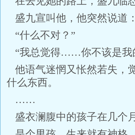
在去见她的路上，盛九临
盛九宣叫他，他突然说道：
“什么不对？”
“我总觉得……你不该是我
他语气迷惘又怅然若失，
什么东西。
……
盛衣澜腹中的孩子在几个
是个男孩，生来就有神格