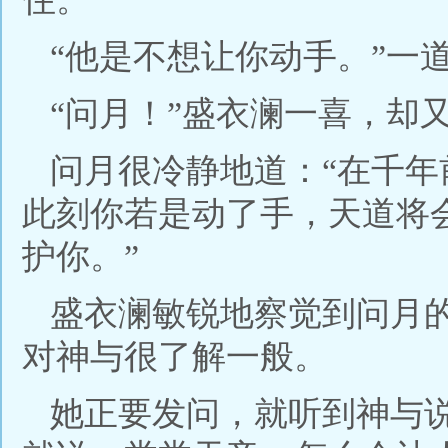
“他是不想让你动手。”一
“问月！”盛衣澜一喜，却
问月很冷静地道：“在千
此刻你若是动了手，天道将
护你。”
盛衣澜敏锐地察觉到问月
对神与很了解一般。
她正要发问，就听到神与