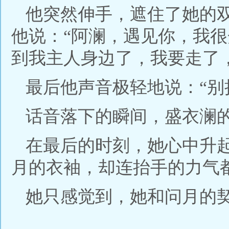
他突然伸手，遮住了她的
他说：“阿澜，遇见你，我
到我主人身边了，我要走了
最后他声音极轻地说：“别
话音落下的瞬间，盛衣澜
在最后的时刻，她心中升
月的衣袖，却连抬手的力气
她只感觉到，她和问月的
……