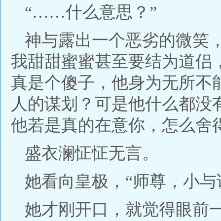
“……什么意思？”
神与露出一个恶劣的微笑，
我甜甜蜜蜜甚至要结为道侣
真是个傻子，他身为无所不
人的谋划？可是他什么都没
他若是真的在意你，怎么舍
盛衣澜怔怔无言。
她看向皇极，“师尊，小与
她才刚开口，就觉得眼前