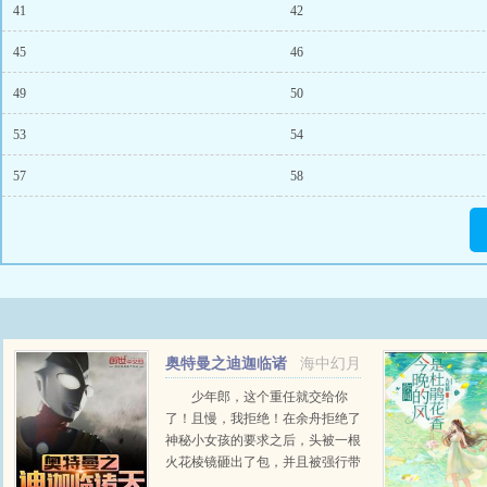
41
42
45
46
49
50
53
54
57
58
奥特曼之迪迦临诸
海中幻月
天
少年郎，这个重任就交给你
了！且慢，我拒绝！在余舟拒绝了
神秘小女孩的要求之后，头被一根
火花棱镜砸出了包，并且被强行带
离了自己的小破租屋。戴拿迪迦前