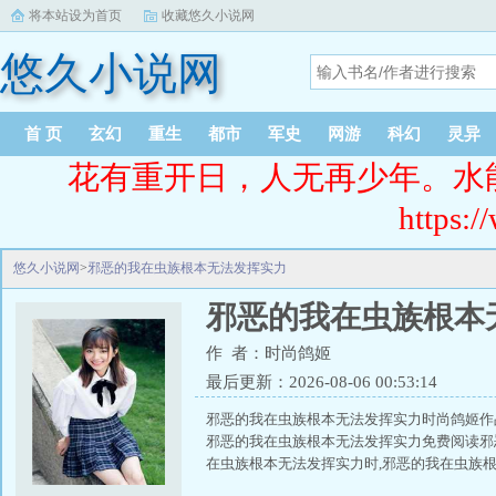
将本站设为首页
收藏悠久小说网
悠久小说网
首 页
玄幻
重生
都市
军史
网游
科幻
灵异
花有重开日，人无再少年。水
https:/
悠久小说网
>
邪恶的我在虫族根本无法发挥实力
邪恶的我在虫族根本
作 者：时尚鸽姬
最后更新：2026-08-06 00:53:14
邪恶的我在虫族根本无法发挥实力时尚鸽姬作
邪恶的我在虫族根本无法发挥实力免费阅读邪恶
在虫族根本无法发挥实力时,邪恶的我在虫族根