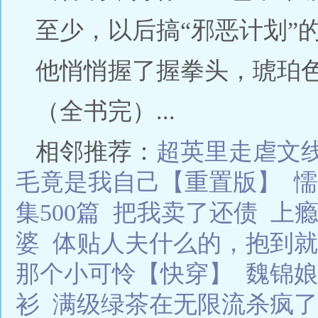
至少，以后搞“邪恶计划”
他悄悄握了握拳头，琥珀
（全书完）...
相邻推荐：
超英里走虐文线
毛竟是我自己【重置版】
懦
集500篇
把我卖了还债
上
婆
体贴人夫什么的，抱到就
那个小可怜【快穿】
魏锦娘
衫
满级绿茶在无限流杀疯了