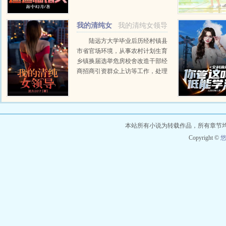
辈！欧布迪迦前辈！？贝利亚坏我
好事，该死的迪迦！...
我的清纯女
我的清纯女领导
领导
陆远方大学毕业后历经村镇县
市省官场环境，从事农村计划生育
乡镇换届选举危房校舍改造干部经
商招商引资群众上访等工作，处理
打击权钱权色交易等不法事件，主
人公走出一条官场正途之路。...
本站所有小说为转载作品，所有章节
Copyright ©