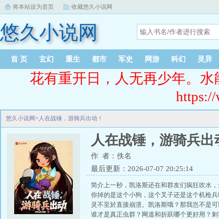
将本站设为首页
收藏悠久小说网
悠久小说网
首 页
玄幻
重生
都市
军史
网游
科幻
灵异
花有重开日，人无再少年。水
https:/
悠久小说网
>
人在战锤，游骑兵出动！
人在战锤，游骑兵出
作 者：佚名
最后更新：2026-07-07 20:25:14
简介上一秒，凯洛斯还在和群友们疯狂吹水，
你掉的是这个小狗，这个叉子还是这个机枪兵
灵不至於直接崩溃。凯洛斯哦？那我岂不是可
谁才是真正虫群？网道和折跃哪个更好用？刺