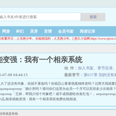
搜索
网游
科幻
灵异
言情
会员书架
阅读记录
花有重开日，人无再少年。水能倒流时，人无再少年。[ 悠久小说网 https://www.ujxsw.cc
能变强：我有一个相亲系统
动 作：
加入书架
、
章节目录
7-08 04:44:15
最新章节：
第637章 別的没
么大了还没有对象，你就不著急吗？你就忍心看著我孤独终老吗？过两天我就要
emspampampemsp「婚介所吗？请问你们这里办会员一个月可以安排多少次相
pampampemsp「王婶，帮我介绍个对象吧！成不成我都给你发红包！」ampampem
作品,相亲就能变强：我有一个相亲系统免费在线阅读,
的没有就是有钱