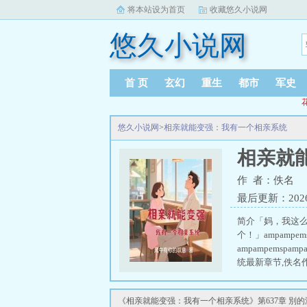
将本站设为首页
收藏悠久小说网
悠久小说网
首 页
玄幻
重生
都市
军史
悠久小说网
>
相亲就能变强：我有一个相亲系统
相亲就
作 者：佚名
最后更新：2026-0
简介「妈，我这
个！」ampamp
ampampems
统最新章节,佚名
《相亲就能变强：我有一个相亲系统》第637章 別