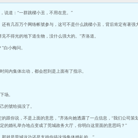
，说道：“一群跳樑小丑，不用在意。”
，还有几百万个网络帐號参与，这可不是什么跳樑小丑，背后肯定有著强
群见不得光的地下道生物，没什么强大的。”齐洛道。
？”白小梅问。
时间內集体出动，都会想到是上面有了指示。
下场。
己的號给搞没了。
定的跟你说，不是上面的意思，”齐洛向她透露了一点信息，“我们公司策
定的婚礼举办地点变成了莞城政务大厅，你明白这里面的意思吗？”
，那就是莞城这边还是支持你搞这场集体婚礼的。”