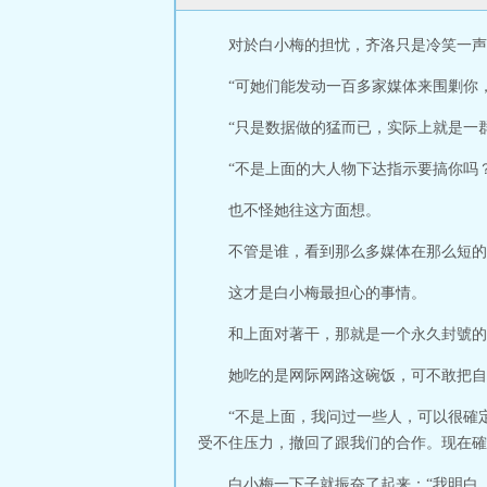
对於白小梅的担忧，齐洛只是冷笑一声
“可她们能发动一百多家媒体来围剿你
“只是数据做的猛而已，实际上就是一
“不是上面的大人物下达指示要搞你吗
也不怪她往这方面想。
不管是谁，看到那么多媒体在那么短的
这才是白小梅最担心的事情。
和上面对著干，那就是一个永久封號的
她吃的是网际网路这碗饭，可不敢把自
“不是上面，我问过一些人，可以很確
受不住压力，撤回了跟我们的合作。现在確
白小梅一下子就振奋了起来：“我明白