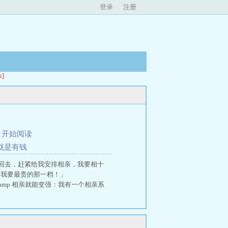
登录
注册
]
、
开始阅读
有就是有钱
回去，赶紧给我安排相亲，我要相十
亲？我要最贵的那一档！」
spamp 相亲就能变强：我有一个相亲系