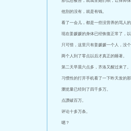
那么想被告，就成全她们唄，让律师保
他別的没有，就是有钱。
看了一会儿，都是一些没营养的骂人的
现在姜媛媛的身体已经恢復正常了，以
只可惜，这里只有姜媛媛一个人，没个
两个人到了零点以后才真正的睡著。
第二天早晨六点多，齐洛又醒过来了。
习惯性的打开手机看了一下昨天发的那
瀏览量已经到了四千多万。
点讚破百万。
评论十多万条。
嗯？