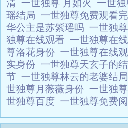
清
一世独尊 月如火
一世独
瑶结局
一世独尊免费观看
华公主是苏紫瑶吗
一世独
独尊在线观看
一世独尊在
尊洛花身份
一世独尊在线
实身份
一世独尊天玄子的
节
一世独尊林云的老婆结
世独尊月薇薇身份
一世独
世独尊百度
一世独尊免费