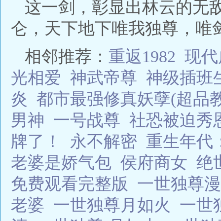
这一剑，彰显出林云的无
仑，天下地下唯我独尊，唯剑
相邻推荐：
重返1982
现代
光相爱
神武帝尊
神级插班
炎
都市最强修真妖孽(超品教
男神
一号战尊
社恐被迫秀恩
牌了！
永不解密
重生年代
老婆是娇气包
侯府商女
绝
免费观看完整版
一世独尊
老婆
一世独尊月如火
一世