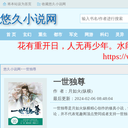
将本站设为首页
收藏悠久小说网
悠久小说网
首 页
玄幻
重生
都市
军史
网游
科幻
灵异
花有重开日，人无再少年。水
https:/
悠久小说网
>
一世独尊
一世独尊
作 者：月如火(纵横)
最后更新：2024-02-06 08:48:04
一世独尊是月如火纵横精心创作的修真小说，
论，并不代表笔趣阁顶点赞同或者支持一世独