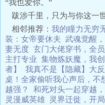
“我也爱你。”
跋涉千里，只为与你这一世恩
相邻推荐：
我的瞳力无穷
装：女帝要休夫
武魂觉醒，
妻无度
玄门大佬穿书，全员
主打专业
集物炼妖魔，我创
者】
我真不是【隐藏】大反
桌！全家偷听我心声后，不
越强？
和死对头一起穿越，
灵漫威英雄
灵界迁徙，开局