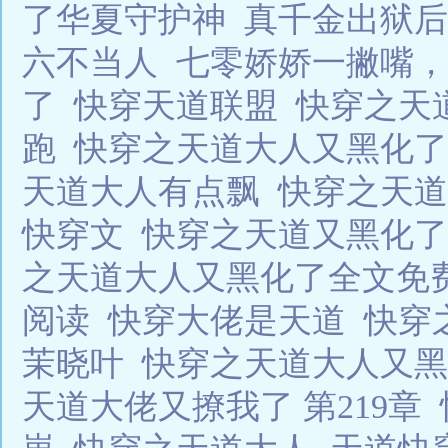
了华夏守护神
真千金出狱后
六不当人
七零娇娇一撇嘴，
了
快穿天道联盟
快穿之天
跑
快穿之天道大人又黑化了t
天道大人有点飘
快穿之天
快穿文
快穿之天道又黑化
之天道大人又黑化了全文免
阅读
快穿大佬是天道
快穿
茉晓叶
快穿之天道大人又
天道大佬又撩我了 第219章