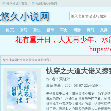
将本站设为首页
收藏悠久小说网
悠久小说网
首 页
玄幻
重生
都市
军史
网游
科幻
灵异
花有重开日，人无再少年。水
https:/
悠久小说网
>
快穿之天道大佬又撩我了
快穿之天道大佬又撩
作 者：茉晓叶
最后更新：2024-08-07 22:44:59
天煞孤星千笙被白泽神兽流空绑架，为了复活
原本的责任，将错乱的世界线导回正轨。她只
都变成了公费恋爱？最扎心的是，这些气运子
好了些。腹黑黏人心眼多的天道大人轻抚着千