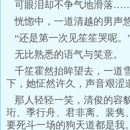
可眼泪却不争气地滑落…
恍惚中，一道清越的男声
“还是第一次见笙笙哭呢。
无比熟悉的语气与笑意。
千笙霍然抬眸望去，一道
下，她怔然许久，声音艰涩道
那人轻轻一笑，清俊的容
珩、季行舟、君非离、裴隽
要死斗一场的狗天道都是我。