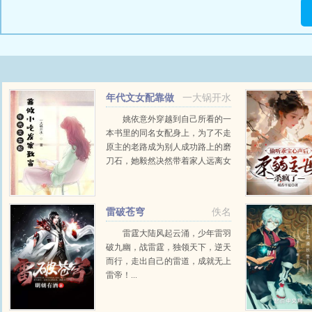
年代文女配靠做
一大锅开水
小吃发家致富
姚依意外穿越到自己所看的一
本书里的同名女配身上，为了不走
原主的老路成为别人成功路上的磨
刀石，她毅然决然带着家人远离女
主开启不一样到生活。...
雷破苍穹
佚名
雷霆大陆风起云涌，少年雷羽
破九幽，战雷霆，独领天下，逆天
而行，走出自己的雷道，成就无上
雷帝！...