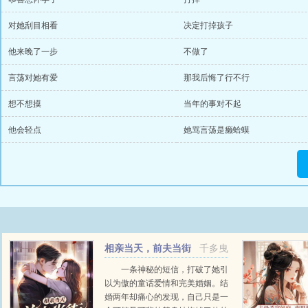
对她刮目相看
决定打掉孩子
他来晚了一步
不做了
言荡对她有爱
那我后悔了行不行
想不想摸
当年的事对不起
他会轻点
她骂言荡是癞蛤蟆
相亲当天，前夫当街
千多曳
强吻她
一条神秘的短信，打破了她引
以为傲的童话爱情和完美婚姻。结
婚两年却痛心的发现，自己只是一