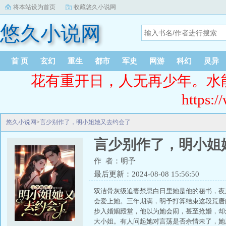
将本站设为首页
收藏悠久小说网
悠久小说网
首 页
玄幻
重生
都市
军史
网游
科幻
灵异
花有重开日，人无再少年。水
https:/
悠久小说网
>
言少别作了，明小姐她又去约会了
言少别作了，明小姐
作 者：明予
最后更新：2024-08-08 15:56:50
双洁骨灰级追妻禁忌白日里她是他的秘书，夜
会爱上她。三年期满，明予打算结束这段荒唐
步入婚姻殿堂，他以为她会闹，甚至抢婚，却
大小姐。有人问起她对言荡是否余情未了，她