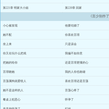
第221章 明家大小姐
第220章 回家
《言少别作
小心被发现
他要结婚了
她不配
你喜欢言璟
坐上来
只是误会
你又在玩什么把戏
我偏不如你意
把她的给你
还是言璟更懂的心
言璟吻她
我的人你也敢碰
言荡属狗就爱咬人
喜欢言璟还是言荡
她不是这样的人
言荡心疼了
餐桌上犯恶心
怀孕了
恭喜您怀孕了
打掉