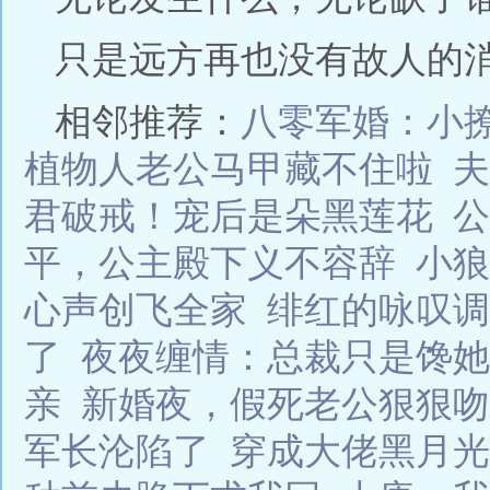
只是远方再也没有故人的消息
相邻推荐：
八零军婚：小
植物人老公马甲藏不住啦
夫
君破戒！宠后是朵黑莲花
公
平，公主殿下义不容辞
小狼
心声创飞全家
绯红的咏叹调
了
夜夜缠情：总裁只是馋她
亲
新婚夜，假死老公狠狠吻
军长沦陷了
穿成大佬黑月光