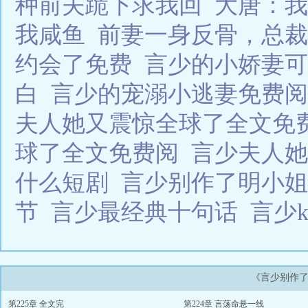
种前夫跪下求我回
大唐：我
我咸鱼
前妻一身反骨，总裁
约会了免费
言少的小娇妻
白
言少的宠溺小逃妻免费
夫人她又震惊全球了全文免
球了全文免费阅
言少夫人
什么短剧
言少别作了明小
节
言少最经典十句话
言少k
《言少别作
第225章 全文完
第224章 言荡命悬一线