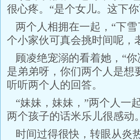
很心疼。“是个女儿。这下你
两个人相拥在一起，“下
个小家伙可真会挑时间呢，
顾凌绝宠溺的看着她，“你
是弟弟呀，你们两个人是想
听听两个人的回答。
“妹妹，妹妹，”两个人一
两个孩子的话米乐儿很感动
时间过得很快，转眼从炎