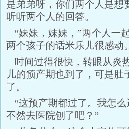
是弟弟呀，你们两个人是想
听听两个人的回答。
“妹妹，妹妹，”两个人一
两个孩子的话米乐儿很感动
时间过得很快，转眼从炎
儿的预产期也到了，可是肚
了。
“这预产期都过了。我怎
不然去医院刨了吧？”