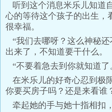
听到这个消息米乐儿知道
心的等待这个孩子的出生，
很幸福。
“我们去哪呀？这么神秘还
出来了，不知道要干什么。
“不要着急去到你就知道了
在米乐儿的好奇心忍到极
你要买房子吗？还是来看谁
牵起她的手与她十指相扣，