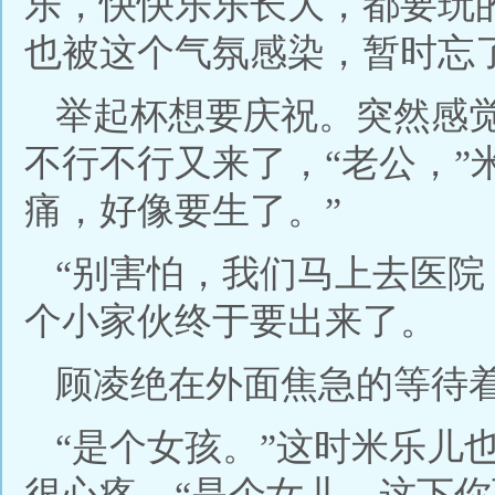
乐，快快乐乐长大，都要玩
也被这个气氛感染，暂时忘
举起杯想要庆祝。突然感
不行不行又来了，“老公，”
痛，好像要生了。”
“别害怕，我们马上去医院
个小家伙终于要出来了。
顾凌绝在外面焦急的等待着
“是个女孩。”这时米乐儿
很心疼。“是个女儿。这下你