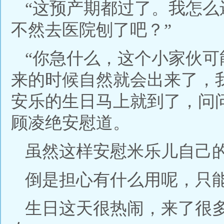
“这预产期都过了。我怎
不然去医院刨了吧？”
“你急什么，这个小家伙
来的时候自然就会出来了，
安乐的生日马上就到了，问
顾凌绝安慰道。
虽然这样安慰米乐儿自己
倒是担心有什么用呢，只
生日这天很热闹，来了很