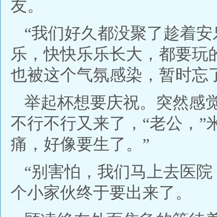
友。
“我们好久都没聚了趁着
乐，快快乐乐长大，都要玩
也被这个气氛感染，暂时忘
举起杯想要庆祝。突然感
不行不行又来了，“老公，”
痛，好像要生了。”
“别害怕，我们马上去医院
个小家伙终于要出来了。