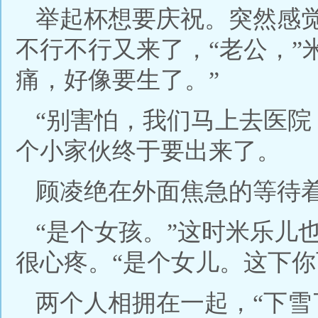
举起杯想要庆祝。突然感
不行不行又来了，“老公，”
痛，好像要生了。”
“别害怕，我们马上去医院
个小家伙终于要出来了。
顾凌绝在外面焦急的等待着
“是个女孩。”这时米乐儿
很心疼。“是个女儿。这下你
两个人相拥在一起，“下