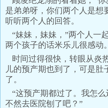
顾凌绝宠溺的看着她，“你
是弟弟呀，你们两个人是想
听听两个人的回答。
“妹妹，妹妹，”两个人一
两个孩子的话米乐儿很感动
时间过得很快，转眼从炎
儿的预产期也到了，可是肚
了。
“这预产期都过了。我怎
不然去医院刨了吧？”