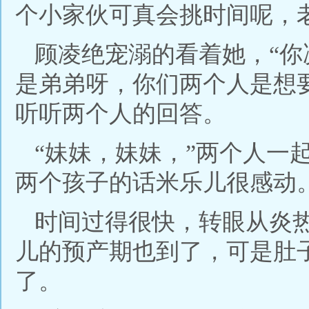
个小家伙可真会挑时间呢，
顾凌绝宠溺的看着她，“你
是弟弟呀，你们两个人是想
听听两个人的回答。
“妹妹，妹妹，”两个人一
两个孩子的话米乐儿很感动
时间过得很快，转眼从炎
儿的预产期也到了，可是肚
了。