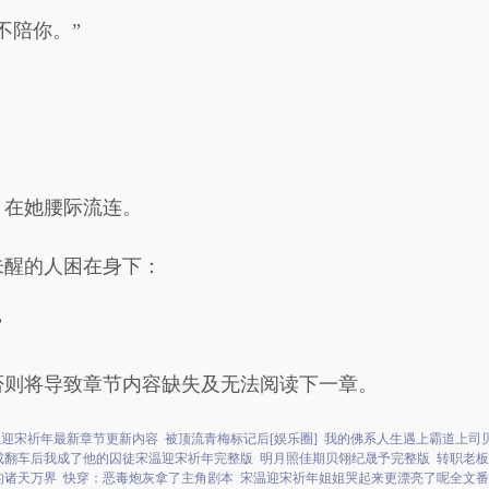
不陪你。”
，在她腰际流连。
未醒的人困在身下：
”
否则将导致章节内容缺失及无法阅读下一章。
温迎宋祈年最新章节更新内容
被顶流青梅标记后[娱乐圈]
我的佛系人生遇上霸道上司
成翻车后我成了他的囚徒宋温迎宋祈年完整版
明月照佳期贝翎纪晟予完整版
转职老板
的诸天万界
快穿：恶毒炮灰拿了主角剧本
宋温迎宋祈年姐姐哭起来更漂亮了呢全文番