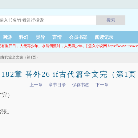
搜索
网游
科幻
灵异
言情
会员书架
阅读记录
花有重开日，人无再少年。水能倒流时，人无再少年。[ 悠久小说网 https://www.ujxsw.cc
6 if古代篇全文完（第1页）
182章 番外26 if古代篇全文完（第1
上一章
章节目录
保存书签
下一章
文完）
紧张。