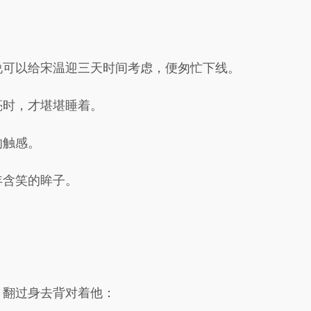
说可以给宋温迎三天时间考虑，便匆忙下线。
亮时，才堪堪睡着。
的触感。
年含笑的眸子。
，翻过身去背对着他：