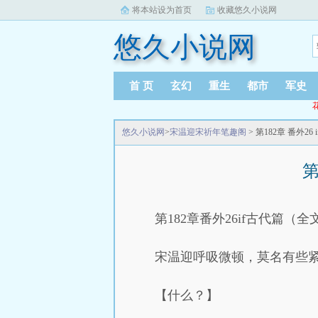
将本站设为首页
收藏悠久小说网
悠久小说网
首 页
玄幻
重生
都市
军史
悠久小说网
>
宋温迎宋祈年笔趣阁
> 第182章 番外2
第
第182章番外26if古代篇（全
宋温迎呼吸微顿，莫名有些
【什么？】