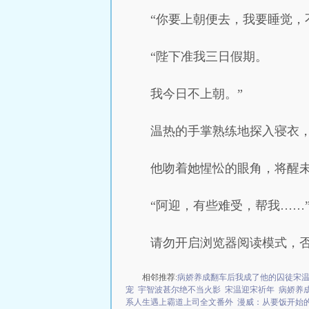
“你要上朝便去，我要睡觉，
“陛下准我三日假期。
我今日不上朝。”
温热的手掌熟练地探入寝衣
他吻着她惺忪的眼角，将醒
“阿迎，有些难受，帮我……
请勿开启浏览器阅读模式，
相邻推荐:
病娇养成翻车后我成了他的囚徒宋
宠
宇智波甚尔绝不当火影
宋温迎宋祈年
病娇养
系人生遇上霸道上司全文番外
漫威：从要饭开始