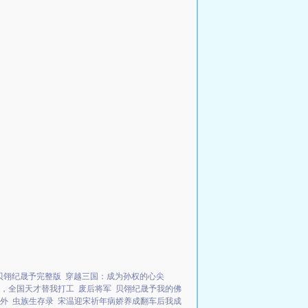
贝翎纪晟予完整版
穿越三国：成为孙权的心尖
，全国天才替我打工
废后将军
贝翎纪晟予我的佛
外
虫族生存录
宋温迎宋祈年病娇养成翻车后我成