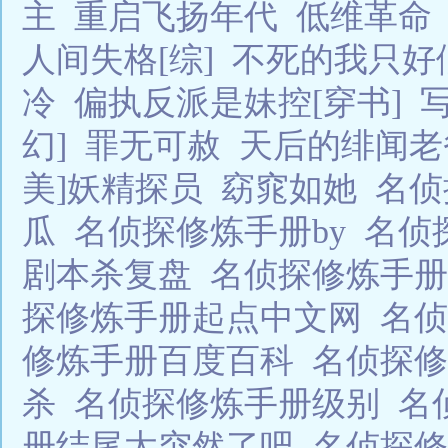
主
重启飞扬年代
低维革命
人间失格[综]
不死的我只好
冷
偏执反派是妹控[穿书]
幻]
罪无可赦
天后的绯闻老
美]妖精探员
窈窕如她
名侦
瓜
名侦探修炼手册by
名侦
剧本杀复盘
名侦探修炼手
探修炼手册起点中文网
名侦
修炼手册百度百科
名侦探
杀
名侦探修炼手册级别
名
册结尾太突然了吧
名侦探