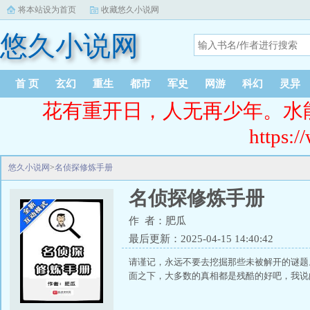
将本站设为首页
收藏悠久小说网
悠久小说网
首 页
玄幻
重生
都市
军史
网游
科幻
灵异
花有重开日，人无再少年。水
https:/
悠久小说网
>
名侦探修炼手册
名侦探修炼手册
作 者：肥瓜
最后更新：2025-04-15 14:40:42
请谨记，永远不要去挖掘那些未被解开的谜题
面之下，大多数的真相都是残酷的好吧，我说