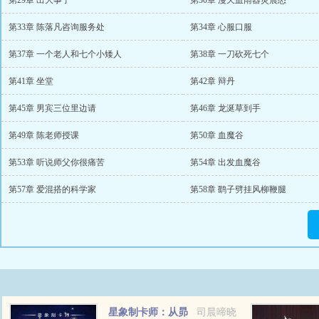
第29章 出大事了
第30章 漫天血雨器灵震怒
第33章 陈落凡咨询服务处
第34章 心服口服
第37章 一个老人和七个小矮人
第38章 一刀砍死七个
第41章 坐堂
第42章 辩丹
第45章 男宾三位里边请
第46章 龙涎草到手
第49章 陈老师授课
第50章 血魔谷
第53章 听说师父你很痛苦
第54章 出发血魔谷
第57章 爱混搭的科学家
第58章 鹞子劈挂风柳鞭腿
星象制卡师：从昴
司晨啼晓