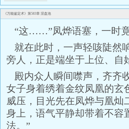
《万能鉴定术》第583章 涅盘池
“这……”凤烨语塞，一时
就在此时，一声轻咳陡然
旁人，正是端坐于上位、自
殿内众人瞬间噤声，齐齐
女子身着绣着金纹凤凰的玄
威压，目光先在凤烨与凰灿
身上，语气平静却带着不容
法。”