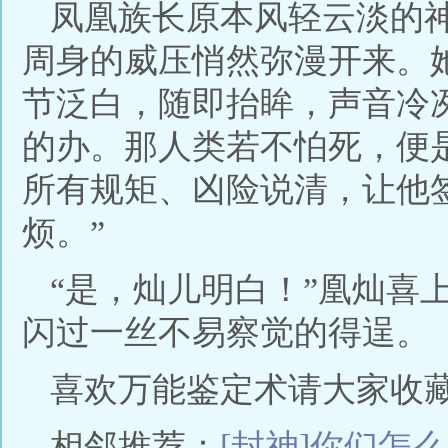
凤凰族长原本风轻云淡的
周身的威压悄然弥漫开来。
节泛白，随即抬眸，声音冷
的办。那人类若不怕死，便
所有规矩、凶险说清，让他
烦。”
“是，灿儿明白！”凰灿喜
闪过一丝不易察觉的得逞。
喜欢万能鉴定术请大家收藏：(ww
相邻推荐：
[封神]你们怎