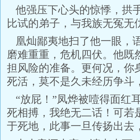
他强压下心头的惊悸，拱
比试的弟子，与我族无冤无
凰灿鄙夷地扫了他一眼，
磨难重重，危机四伏。他既
担风险的准备。更何况，你
死活，莫不是久未经历争斗
“放屁！”凤烨被噎得面红
死相搏，我绝无二话！可若
于死地，此事一旦传扬出去