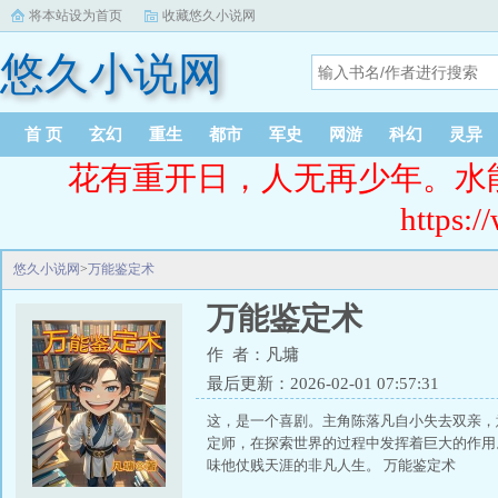
将本站设为首页
收藏悠久小说网
悠久小说网
首 页
玄幻
重生
都市
军史
网游
科幻
灵异
花有重开日，人无再少年。水
https:/
悠久小说网
>
万能鉴定术
万能鉴定术
作 者：凡墉
最后更新：2026-02-01 07:57:31
这，是一个喜剧。主角陈落凡自小失去双亲，
定师，在探索世界的过程中发挥着巨大的作用
味他仗贱天涯的非凡人生。 万能鉴定术