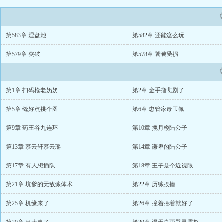
第583章 涅盘池
第582章 还能这么玩
第579章 突破
第578章 饕餮受损
第1章 扫码枪老奶奶
第2章 金手指悲剧了
第5章 缝好点挑个图
第6章 忠管家毒玉佩
第9章 药王谷九连环
第10章 揽月楼陆公子
第13章 慕云轩慕云瑶
第14章 谦卑的陆公子
第17章 有人想插队
第18章 王子是个近视眼
第21章 坑爹的无敌练体术
第22章 历练挨揍
第25章 机缘来了
第26章 撞着撞着就好了