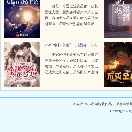
日星官开始
这是一个通过观测星象，获取
星魂力量，凝聚各种强大卡牌的世
界。身为天文星象爱好者的姜召穿
越而来，发现曾经熟悉的星象都
在。于是乎，在获取本命卡牌的仪
式上，姜召果断以本命星昴宿六为
基点，点亮了二十八宿星之一的昴
小可怜赶出家门，被闪
红火
日鸡。从此走上了一条以昴...
婚大叔捧在心尖
姜家的假千金姜颜在订婚前夕
突然意外怀孕，她被赶出家门，被
退婚，声名狼藉。众人都以为她已
经成为过街老鼠，只能回到穷山沟
沟的亲生父母身边。可没想到，她
一点都不惨！因为她肚子这个孩子
竟是个金疙瘩。那晚的男人还...
本站所有小说为转载作品，所有章节
Copyright ©