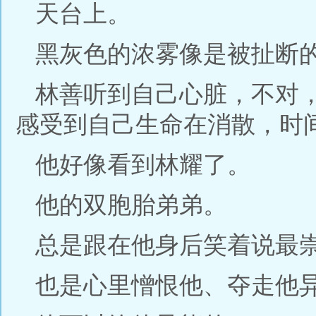
天台上。
黑灰色的浓雾像是被扯断
林善听到自己心脏，不对
感受到自己生命在消散，时
他好像看到林耀了。
他的双胞胎弟弟。
总是跟在他身后笑着说最
也是心里憎恨他、夺走他