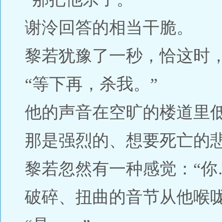
谢泠回答的相当干脆。
黎若犹豫了一秒，恰这时
“等下再，杀我。”
他的声音在空旷的楼道里
那是强烈的、想要死亡的
黎若忽然有一种感觉：“你
破碎、扭曲的音节从他喉