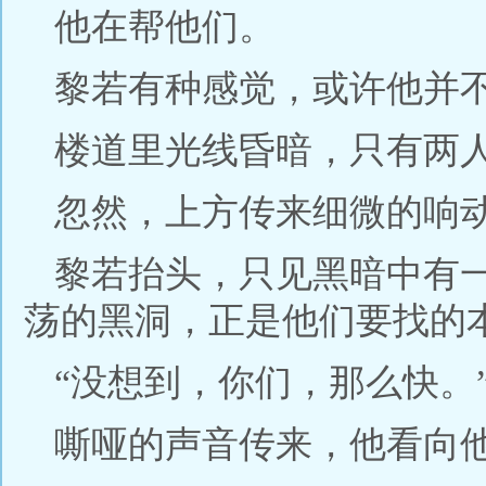
他在帮他们。
黎若有种感觉，或许他并
楼道里光线昏暗，只有两
忽然，上方传来细微的响
黎若抬头，只见黑暗中有
荡的黑洞，正是他们要找的
“没想到，你们，那么快。
嘶哑的声音传来，他看向