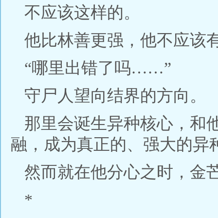
不应该这样的。
他比林善更强，他不应该
“哪里出错了吗……”
守尸人望向结界的方向。
那里会诞生异种核心，和
融，成为真正的、强大的异
然而就在他分心之时，金
*