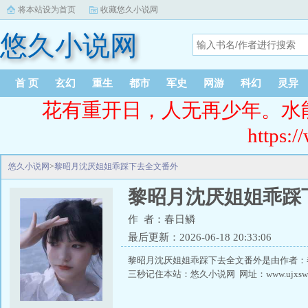
将本站设为首页
收藏悠久小说网
悠久小说网
首 页
玄幻
重生
都市
军史
网游
科幻
灵异
花有重开日，人无再少年。水
https:/
悠久小说网
>
黎昭月沈厌姐姐乖踩下去全文番外
黎昭月沈厌姐姐乖踩
作 者：春日鳞
最后更新：2026-06-18 20:33:06
黎昭月沈厌姐姐乖踩下去全文番外是由作者：
三秒记住本站：悠久小说网 网址：www.ujxs