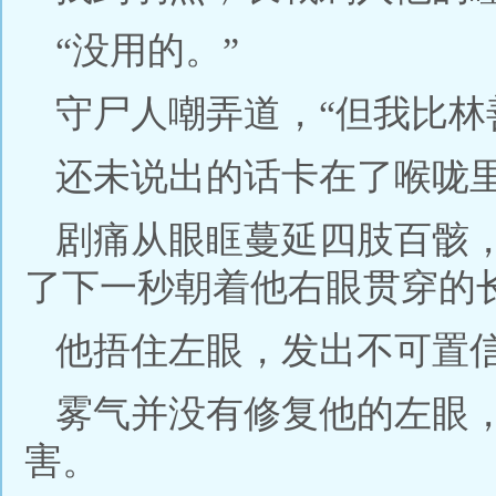
“没用的。”
守尸人嘲弄道，“但我比林
还未说出的话卡在了喉咙
剧痛从眼眶蔓延四肢百骸
了下一秒朝着他右眼贯穿的
他捂住左眼，发出不可置信
雾气并没有修复他的左眼
害。