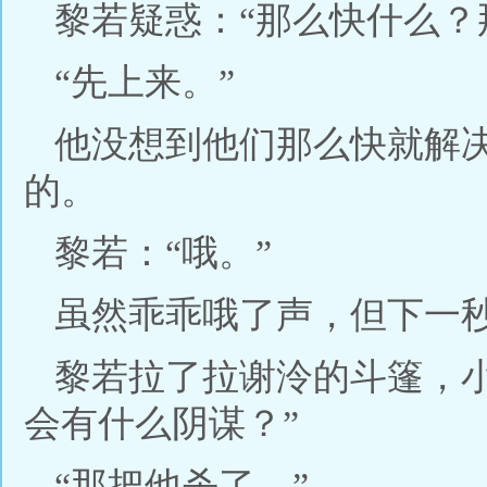
黎若疑惑：“那么快什么？
“先上来。”
他没想到他们那么快就解
的。
黎若：“哦。”
虽然乖乖哦了声，但下一
黎若拉了拉谢泠的斗篷，
会有什么阴谋？”
“那把他杀了。”