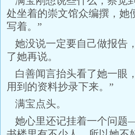
满宝刚想说些什么，察觉
处坐着的崇文馆众编撰，她
写着。”
她没说一定要自己做报告
了她再说。
白善闻言抬头看了她一眼
用到的资料抄录下来。”
满宝点头。
她心里还记挂着一个问题
书楼里有不少人，所以她不