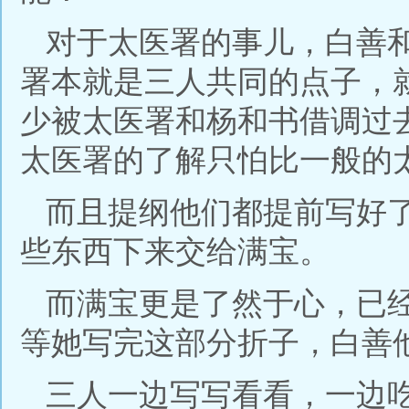
对于太医署的事儿，白善
署本就是三人共同的点子，
少被太医署和杨和书借调过
太医署的了解只怕比一般的
而且提纲他们都提前写好
些东西下来交给满宝。
而满宝更是了然于心，已
等她写完这部分折子，白善
三人一边写写看看，一边