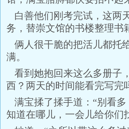
白善他们刚考完试，这两
务，替崇文馆的书楼整理书
俩人很干脆的把活儿都托
满。
看到她抱回来这么多册子
西？两天的时间能看完写完吗
满宝揉了揉手道：“别看
知道在哪儿，一会儿给你们