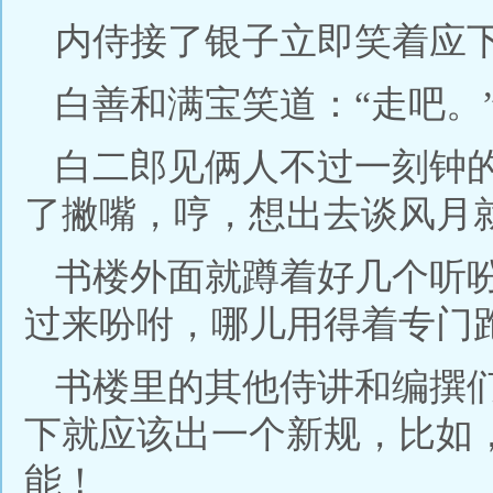
内侍接了银子立即笑着应
白善和满宝笑道：“走吧。
白二郎见俩人不过一刻钟
了撇嘴，哼，想出去谈风月
书楼外面就蹲着好几个听
过来吩咐，哪儿用得着专门
书楼里的其他侍讲和编撰
下就应该出一个新规，比如
能！