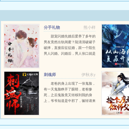
分手礼物
熊小样
甜宠闪婚先婚后爱养了多年的
男友竟然出轨闺蜜？陆清清破罐子
破摔，直接应征征婚，跟一个陌生
男人闪婚。闪婚后，男人张口就是
家里开支他全出，陆清清冷笑，又
是一个大男子主义我养你啊的骗
局。没想到...
刺魂师
伊秋水y
老爸的身上出现了一张鬼脸，
有一天鬼脸睁开了眼睛，老爸惨
死，之后鬼脸竟又转移到我的身
上，爷爷知道是中邪了，辗转请来
了一位高人，那高人却说道前世债
主，今世冤亲，上天无路，地狱无
门，你们家做了大孽了，要想活
命，须等到铁头铁面铁筋骨，白...