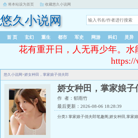
将本站设为首页
收藏悠久小说网
悠久小说网
首 页
玄幻
重生
都市
军史
网游
科幻
灵异
花有重开日，人无再少年。水
https:/
悠久小说网
>
娇女种田，掌家娘子俏夫郎
娇女种田，掌家娘子
作 者：郁雨竹
最后更新：2026-08-06 18:28:39
分类3 掌家娘子俏夫郎笔趣阁,娇女种田,掌