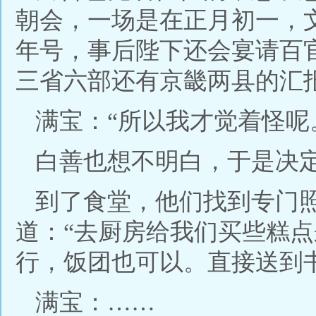
朝会，一场是在正月初一，
年号，事后陛下还会宴请百
三省六部还有京畿两县的汇
满宝：“所以我才觉着怪呢
白善也想不明白，于是决
到了食堂，他们找到专门
道：“去厨房给我们买些糕
行，饭团也可以。直接送到
满宝：……