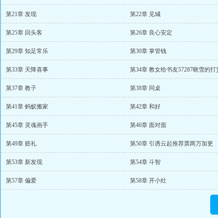
第21章 发现
第22章 见城
第25章 回头客
第26章 良心安定
第29章 知足常乐
第30章 掌管钱
第33章 天降喜事
第34章 教女给书友57287晓雪的
第37章 教子
第38章 同桌
第41章 蚂蚁搬家
第42章 和好
第45章 灵魂画手
第46章 面对面
第49章 赔礼
第50章 引诱云起推荐票两万加更
第53章 新发现
第54章 斗智
第57章 偏爱
第58章 开小灶