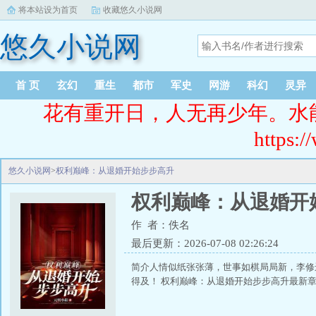
将本站设为首页
收藏悠久小说网
悠久小说网
首 页
玄幻
重生
都市
军史
网游
科幻
灵异
花有重开日，人无再少年。水
https:/
悠久小说网
>
权利巅峰：从退婚开始步步高升
权利巅峰：从退婚开
作 者：佚名
最后更新：2026-07-08 02:26:24
简介人情似纸张张薄，世事如棋局局新，李修
得及！ 权利巅峰：从退婚开始步步高升最新章