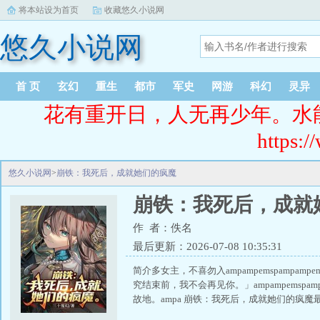
将本站设为首页
收藏悠久小说网
悠久小说网
首 页
玄幻
重生
都市
军史
网游
科幻
灵异
花有重开日，人无再少年。水
https:/
悠久小说网
>
崩铁：我死后，成就她们的疯魔
崩铁：我死后，成就
作 者：佚名
最后更新：2026-07-08 10:35:31
简介多女主，不喜勿入ampampemspampamp
究结束前，我不会再见你。」ampampemspamp
故地。ampa 崩铁：我死后，成就她们的疯魔