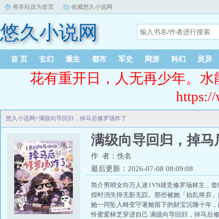
将本站设为首页
收藏悠久小说网
悠久小说网
首 页
玄幻
重生
都市
军史
网游
科幻
灵异
花有重开日，人无再少年。水
https:/
悠久小说网
>
满级向导回归，掉马后修罗场炸了
满级向导回归，掉马
作 者：佚名
最后更新：2026-07-08 08:09:08
简介男哨女向万人迷1VN雄竞修罗场林主，
煌时消失得无影无踪。那些被她「始乱终弃」
她一同坠入畸变守著她留下的財宝沉睡十年，
怜蜜爱林芝穿进自己 满级向导回归，掉马后修