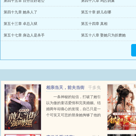
第四十五章 百分百好老公
第四十六章 鸠占鹊巢
第四十九章 她杀人了
第五十章 妍儿在哪
第五十三章 卓总入狱
第五十四章 真相
第五十七章 身边人是杀手
第五十八章 娶她只为折磨她
相亲当天，前夫当街
千多曳
强吻她
一条神秘的短信，打破了她引
以为傲的童话爱情和完美婚姻。结
婚两年却痛心的发现，自己只是一
个可笑又可悲的替身她掏够了他的
身，却无法掏到他的心。离婚当
天，她更新朋友圈已休夫，可追，
诚寻有缘人。瞬...