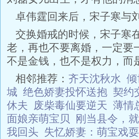
卓伟霆回来后，宋子寒与
交换婚戒的时候，宋子寒
老，再也不要离婚，一定要
不是金钱，也不是权力，而是
相邻推荐：
齐天沈秋水
倾
城
绝色娇妻投怀送抱
契约
休夫
废柴毒仙要逆天
薄情
面娘亲萌宝贝
刚当县令，就
我回头
失忆娇妻：萌宝戏耍