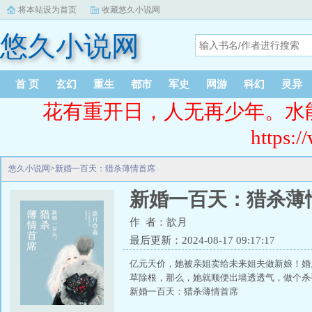
将本站设为首页
收藏悠久小说网
悠久小说网
首 页
玄幻
重生
都市
军史
网游
科幻
灵异
花有重开日，人无再少年。水
https:/
悠久小说网
>
新婚一百天：猎杀薄情首席
新婚一百天：猎杀薄
作 者：歆月
最后更新：2024-08-17 09:17:17
亿元天价，她被亲姐卖给未来姐夫做新娘！婚
草除根，那么，她就顺便出墙透透气，做个杀
新婚一百天：猎杀薄情首席