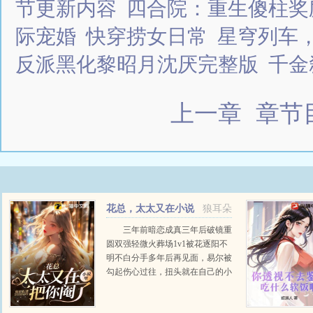
节更新内容
四合院：重生傻柱奖
际宠婚
快穿捞女日常
星穹列车
反派黑化黎昭月沈厌完整版
千金
上一章
章节
花总，太太又在小说
狼耳朵
里把你阉了
三年前暗恋成真三年后破镜重
圆双强轻微火葬场1v1被花逐阳不
明不白分手多年后再见面，易尔被
勾起伤心过往，扭头就在自己的小
说里，玩谐音梗夹带私货。来人！
给朕把华卓阳拖出去阉了！后来，