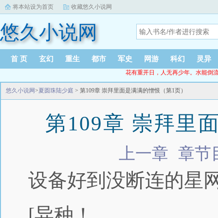
将本站设为首页
收藏悠久小说网
悠久小说网
首 页
玄幻
重生
都市
军史
网游
科幻
灵异
花有重开日，人无再少年。水能倒流时，人无再
悠久小说网
>
夏圆珠陆少庭
> 第109章 崇拜里面是满满的憎恨（第1页）
第109章 崇拜
上一章
章节
设备好到没断连的星
[异种！