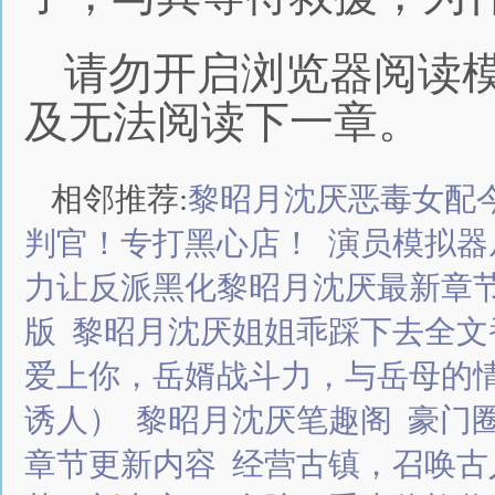
请勿开启浏览器阅读
及无法阅读下一章。
相邻推荐:
黎昭月沈厌恶毒女配
判官！专打黑心店！
演员模拟器
力让反派黑化黎昭月沈厌最新章
版
黎昭月沈厌姐姐乖踩下去全文
爱上你，岳婿战斗力，与岳母的
诱人）
黎昭月沈厌笔趣阁
豪门
章节更新内容
经营古镇，召唤古