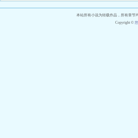
易尔惨遭...
本站所有小说为转载作品，所有章节
Copyright ©