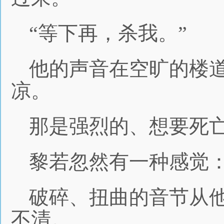
“等下再，杀我。”
他的声音在空旷的楼
凉。
那是强烈的、想要死
黎若忽然有一种感觉：
破碎、扭曲的音节从
不清。