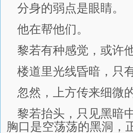
分身的弱点是眼睛。
他在帮他们。
黎若有种感觉，或许
楼道里光线昏暗，只
忽然，上方传来细微
黎若抬头，只见黑暗
胸口是空荡荡的黑洞，