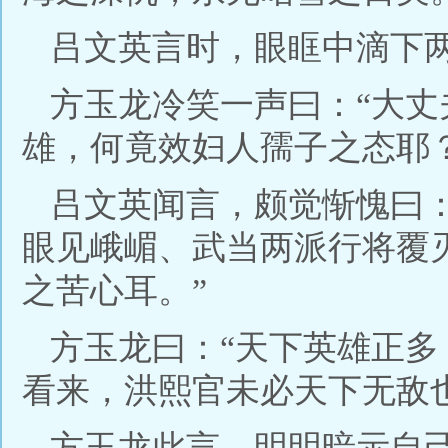
吕文英言时，眼眶中滴下
方玉龙冷笑一声曰：“大
雄，何竟效妇人孺子之态耶？
吕文英闻言，颇觉惭愧曰
眼见峨嵋、武当两派行将覆
之苦心耳。”
方玉龙曰：“天下英雄正
看来，洪熙官未必天下无敌也
方玉龙此言，明明暗示自