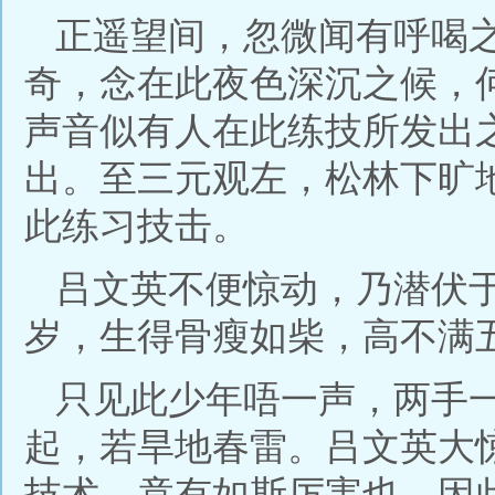
正遥望间，忽微闻有呼喝
奇，念在此夜色深沉之候，
声音似有人在此练技所发出
出。至三元观左，松林下旷
此练习技击。
吕文英不便惊动，乃潜伏
岁，生得骨瘦如柴，高不满
只见此少年唔一声，两手
起，若旱地春雷。吕文英大
技术，竟有如斯厉害也。因