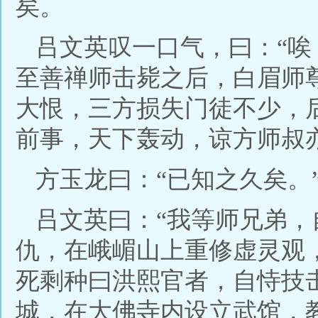
矣。
吕文英叹一口气，曰：“
至善禅师击毙之后，白眉师
大恨，三方损失门徒不少，
前事，天下轰动，谅方师叔
方玉龙曰：“已知之久矣。
吕文英曰：“我等师兄弟
仇，在峨嵋山上重修虚灵观
死剩种曰洪熙官者，自恃技
城，在大佛寺内设立武馆，