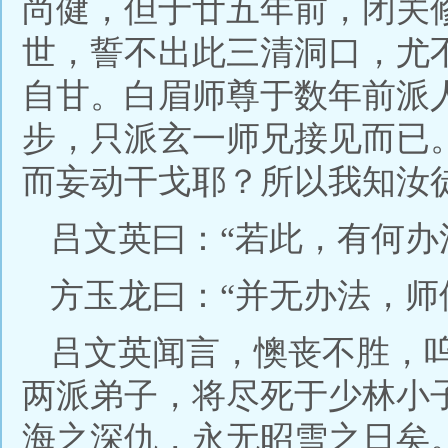
尚健，但于廿五年前，闭关
世，誓不出此三清洞口，尤
自甘。白眉师尊于数年前派
步，只派玄一师兄接见而已
而妄动干戈耶？所以我知汝
吕文英曰：“若此，有何办
方玉龙曰：“并无办法，师
吕文英闻言，懊丧不胜，
两派弟子，将尽死于少林小
海之深仇，永无昭雪之日矣