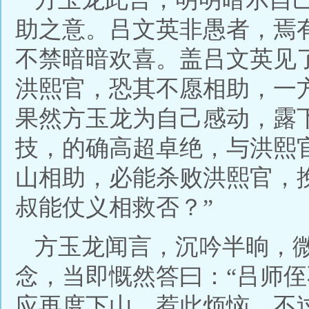
助之意。吕文英非愚者，焉
不禁暗暗欢喜。盖吕文英见
洪熙官，恐其不愿相助，一
果然方玉龙为自己感动，露
技，的确高超卓绝，与洪熙
山相助，必能杀败洪熙官，
叔能仗义相救否？”
方玉龙闻言，沉吟半晌，
念，当即慨然答曰：“吕师
应再度下山，惹此烦恼。不