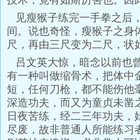
见瘦猴子练完一手拳之后
间。说也奇怪，瘦猴子之身
尺，再由三尺变为二尺，状
吕文英大惊，暗念以前也
有一种叫做缩骨术，把体中
短，任何刀枪，都不能伤他
深造功夫，而又为童贞未凿
日夜苦练，经二三年功夫，
尽废，故非普通人所能练习