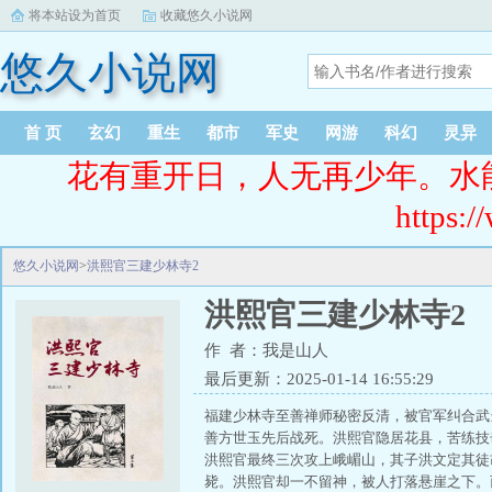
将本站设为首页
收藏悠久小说网
悠久小说网
首 页
玄幻
重生
都市
军史
网游
科幻
灵异
花有重开日，人无再少年。水
https:/
悠久小说网
>
洪熙官三建少林寺2
洪熙官三建少林寺2
作 者：我是山人
最后更新：2025-01-14 16:55:29
福建少林寺至善禅师秘密反清，被官军纠合武
善方世玉先后战死。洪熙官隐居花县，苦练技
洪熙官最终三次攻上峨嵋山，其子洪文定其徒
毙。洪熙官却一不留神，被人打落悬崖之下。