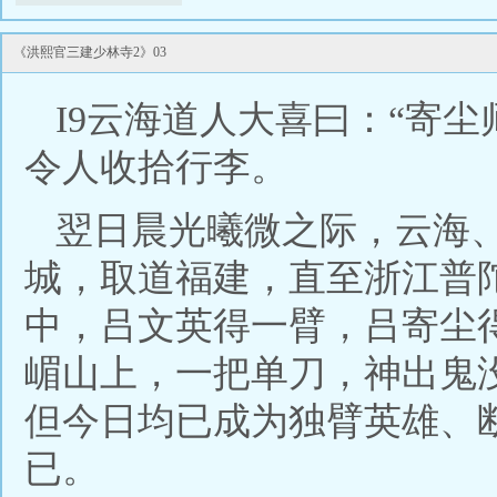
事如何，请看正文分解。 洪熙官三建少林寺2
《洪熙官三建少林寺2》03
I9云海道人大喜曰：“寄
令人收拾行李。
翌日晨光曦微之际，云海
城，取道福建，直至浙江普
中，吕文英得一臂，吕寄尘
嵋山上，一把单刀，神出鬼
但今日均已成为独臂英雄、
已。