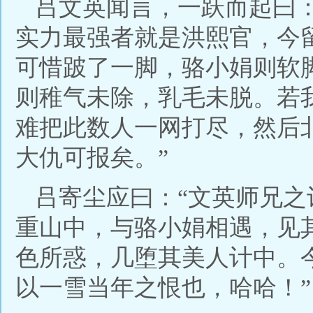
吕文英闻言，一跃而起曰
实力最强者就是洪熙官，今
可惜跛了一脚，骆小娟则软
则稚气未除，乳毛未脱。若
难把此数人一网打尽，然后
大仇可报矣。”
吕寄尘应曰：“文英师兄
重山中，与骆小娟相遇，见
色所惑，几堕其美人计中。
以一雪当年之恨也，哈哈！”