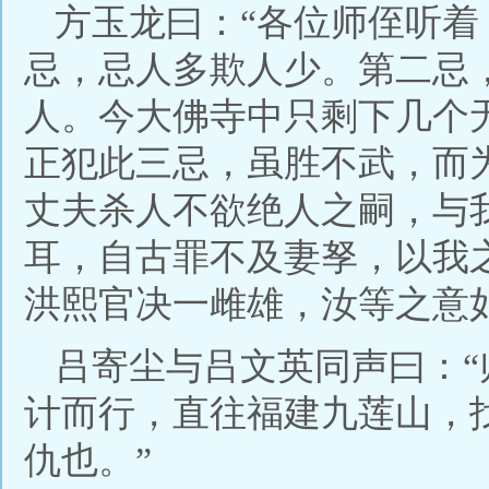
方玉龙曰：“各位师侄听
忌，忌人多欺人少。第二忌
人。今大佛寺中只剩下几个
正犯此三忌，虽胜不武，而
丈夫杀人不欲绝人之嗣，与
耳，自古罪不及妻孥，以我
洪熙官决一雌雄，汝等之意
吕寄尘与吕文英同声曰：
计而行，直往福建九莲山，
仇也。”