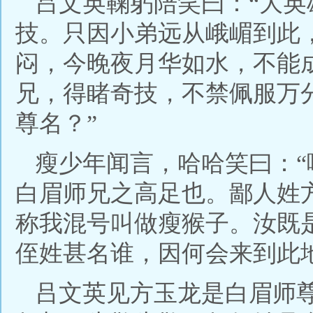
吕文英鞠躬陪笑曰：“大
技。只因小弟远从峨嵋到此
闷，今晚夜月华如水，不能
兄，得睹奇技，不禁佩服万
尊名？”
瘦少年闻言，哈哈笑曰：
白眉师兄之高足也。鄙人姓
称我混号叫做瘦猴子。汝既
侄姓甚名谁，因何会来到此地
吕文英见方玉龙是白眉师