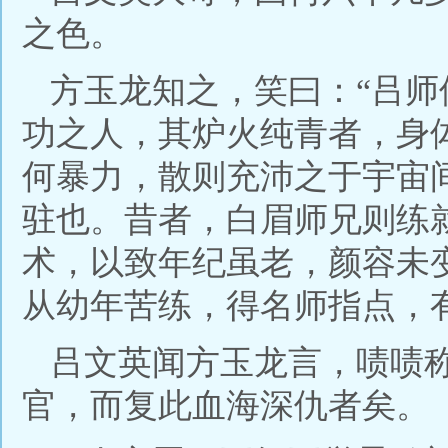
之色。
方玉龙知之，笑曰：“吕
功之人，其炉火纯青者，身
何暴力，散则充沛之于宇宙
驻也。昔者，白眉师兄则练
术，以致年纪虽老，颜容未
从幼年苦练，得名师指点，
吕文英闻方玉龙言，啧啧
官，而复此血海深仇者矣。