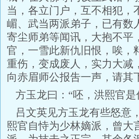
当，各立门户，互不相犯，
嵋、武当两派弟子，已有数
寄尘师弟等闻讯，大抱不平
官，一雪此新仇旧恨，唉，
重伤，变成废人，实力大减
向赤眉师公报吿一声，请其
方玉龙曰：“呸，洪熙官是
吕文英见方玉龙有些怒意
熙官自恃为少林嫡派，曾大