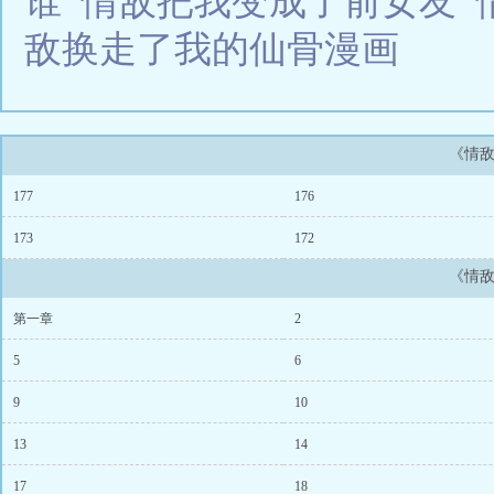
谁
情敌把我变成了前女友
敌换走了我的仙骨漫画
《情
177
176
173
172
《情
第一章
2
5
6
9
10
13
14
17
18