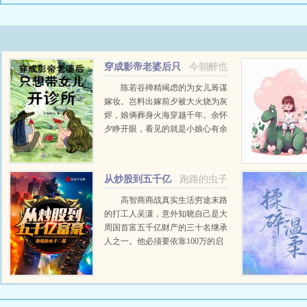
穿成影帝老婆后只
今朝醉也
想带女儿开诊所
陈若谷殚精竭虑的为女儿筹谋
嫁妆。岂料出嫁前夕被大火烧为灰
烬，娘俩葬身火海穿越千年。余怀
夕睁开眼，看见的就是小娘心有余
悸的一张脸。完全陌生的环境身份
的变换，让她们摇曳不定彷徨不安
万幸爸爸是影...
从炒股到五千亿
跑路的虫子
富豪
高智商商战真实生活穷途末路
的打工人吴潇，意外知晓自己是大
周国首富五千亿财产的三十名继承
人之一。他必须要依靠100万的启
动资金，来创造更多的财富，击败
其他竞争者。...