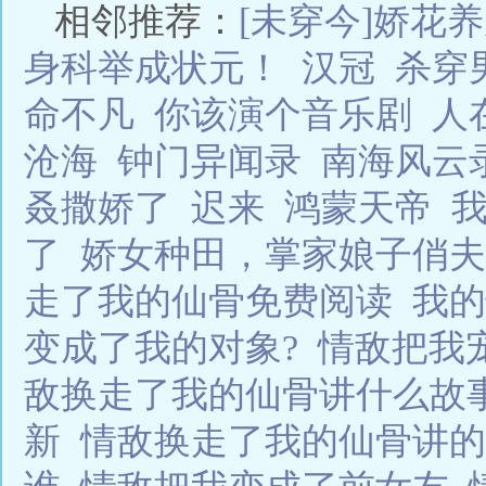
相邻推荐：
[未穿今]娇花
身科举成状元！
汉冠
杀穿
命不凡
你该演个音乐剧
人
沧海
钟门异闻录
南海风云
叒撒娇了
迟来
鸿蒙天帝
了
娇女种田，掌家娘子俏夫
走了我的仙骨免费阅读
我
变成了我的对象?
情敌把我
敌换走了我的仙骨讲什么故
新
情敌换走了我的仙骨讲