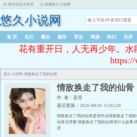
将本站设为首页
收藏悠久小说网
悠久小说网
首 页
玄幻
重生
都市
军史
网游
科幻
灵异
花有重开日，人无再少年。水
https:/
悠久小说网
>
情敌换走了我的仙骨
情敌换走了我的仙骨
作 者：是澄
最后更新：2026-08-05 15:02:29
情敌换走了我的仙骨是澄作品情敌换走了我的
仙骨无弹窗 情敌换走了我的仙骨讲什么故事,
澄